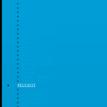
Lodgy, 2012-
Logan, (2004-2014)
Logan II, 2014-
Master II
Master III
Megane, (1995-2003)
Megane II, (2002-2009)
Megane III,(2009-2013)
Megane IV
Megane V
Sandero, I 2009-2014
Sandero, II 2013-
Scenic, I 1996-2003
Scenic II (2003-2009)
Scenic, III (2009-2013)
Scenic IV
Talisman
Trafic II, (2001-2014)
Trafic III, 2014-
PEUGEOT
107, I (2005-2014)
206 (1998-2012)
207, I (2006-2015)
208, I (2012-2015)
2008