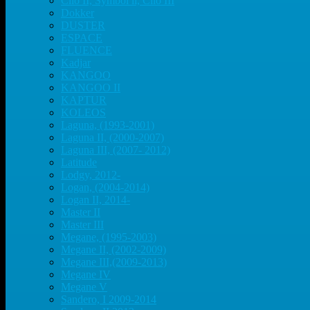
Clio II, Symbol ll, Clio III
Dokker
DUSTER
ESPACE
FLUENCE
Kadjar
KANGOO
KANGOO II
KAPTUR
KOLEOS
Laguna, (1993-2001)
Laguna II, (2000-2007)
Laguna III, (2007- 2012)
Latitude
Lodgy, 2012-
Logan, (2004-2014)
Logan II, 2014-
Master II
Master III
Megane, (1995-2003)
Megane II, (2002-2009)
Megane III,(2009-2013)
Megane IV
Megane V
Sandero, I 2009-2014