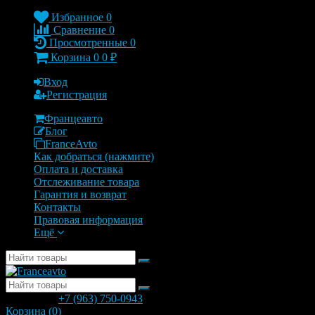
Избранное
0
Сравнение
0
Просмотренные
0
Корзина
0
0
₽
Вход
Регистрация
Францеавто
Блог
FranceAvto
Как добраться (нажмите)
Оплата и доставка
Отслеживание товара
Гарантия и возврат
Контакты
Правовая информация
Ещё
позвонить
+7 (963) 750-0943
с 9.00 до 20.00
Корзина (
0
)