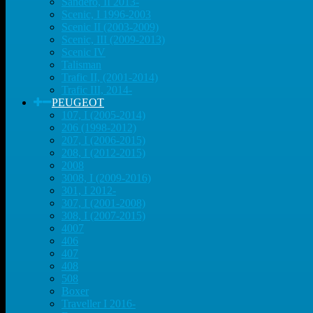
Sandero, II 2013-
Scenic, I 1996-2003
Scenic II (2003-2009)
Scenic, III (2009-2013)
Scenic IV
Talisman
Trafic II, (2001-2014)
Trafic III, 2014-
PEUGEOT
107, I (2005-2014)
206 (1998-2012)
207, I (2006-2015)
208, I (2012-2015)
2008
3008, I (2009-2016)
301, I 2012-
307, I (2001-2008)
308, I (2007-2015)
4007
406
407
408
508
Boxer
Traveller I 2016-