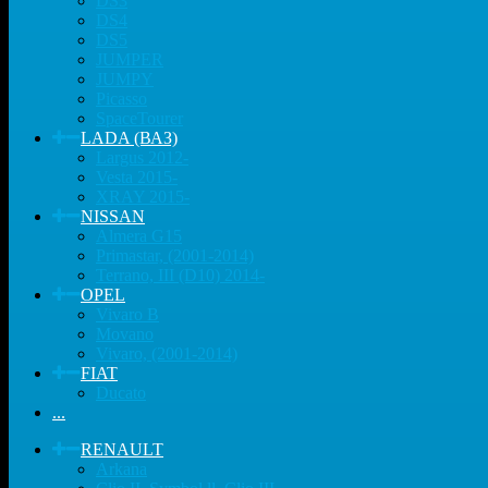
DS3
DS4
DS5
JUMPER
JUMPY
Picasso
SpaceTourer
LADA (ВАЗ)
Largus 2012-
Vesta 2015-
XRAY 2015-
NISSAN
Almera G15
Primastar, (2001-2014)
Terrano, III (D10) 2014-
OPEL
Vivaro B
Movano
Vivaro, (2001-2014)
FIAT
Ducato
...
RENAULT
Arkana