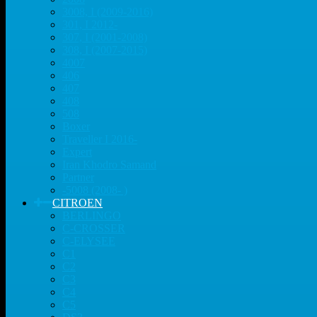
3008, I (2009-2016)
301, I 2012-
307, I (2001-2008)
308, I (2007-2015)
4007
406
407
408
508
Boxer
Traveller I 2016-
Expert
Iran Khodro Samand
Partner
-5008 (2008- )
CITROEN
BERLINGO
C-CROSSER
C-ELYSEE
C1
C2
C3
C4
C5