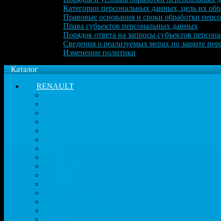
Категории персональных данных, цель их обр
Правовые основания и сроки обработки перс
Права субъектов персональных данных
Порядок ответа на запросы субъектов персон
Сведения о реализуемых мерах по защите пе
Изменение политики
Каталог
RENAULT
Arkana
Clio II, Symbol ll, Clio III
Dokker
DUSTER
ESPACE
FLUENCE
Kadjar
KANGOO
KANGOO II
KAPTUR
KOLEOS
Laguna, (1993-2001)
Laguna II, (2000-2007)
Laguna III, (2007- 2012)
Latitude