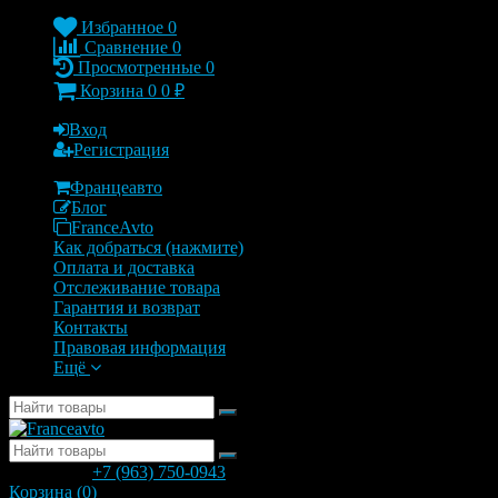
Избранное
0
Сравнение
0
Просмотренные
0
Корзина
0
0
₽
Вход
Регистрация
Францеавто
Блог
FranceAvto
Как добраться (нажмите)
Оплата и доставка
Отслеживание товара
Гарантия и возврат
Контакты
Правовая информация
Ещё
позвонить
+7 (963) 750-0943
с 9.00 до 20.00
Корзина (
0
)