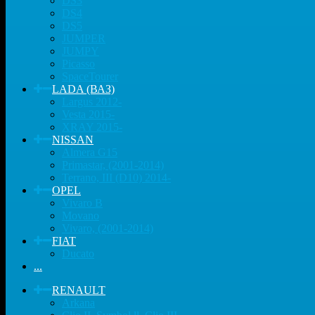
DS3
DS4
DS5
JUMPER
JUMPY
Picasso
SpaceTourer
LADA (ВАЗ)
Largus 2012-
Vesta 2015-
XRAY 2015-
NISSAN
Almera G15
Primastar, (2001-2014)
Terrano, III (D10) 2014-
OPEL
Vivaro B
Movano
Vivaro, (2001-2014)
FIAT
Ducato
...
RENAULT
Arkana