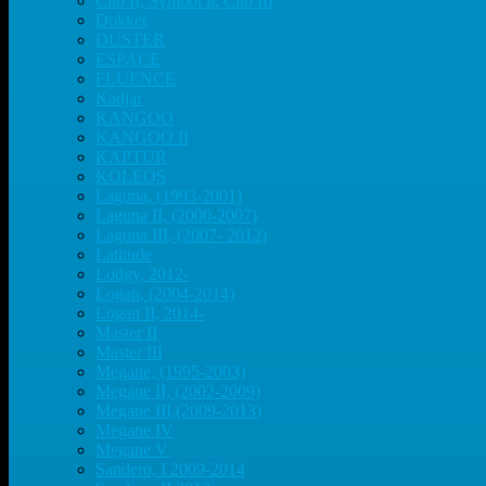
Clio II, Symbol ll, Clio III
Dokker
DUSTER
ESPACE
FLUENCE
Kadjar
KANGOO
KANGOO II
KAPTUR
KOLEOS
Laguna, (1993-2001)
Laguna II, (2000-2007)
Laguna III, (2007- 2012)
Latitude
Lodgy, 2012-
Logan, (2004-2014)
Logan II, 2014-
Master II
Master III
Megane, (1995-2003)
Megane II, (2002-2009)
Megane III,(2009-2013)
Megane IV
Megane V
Sandero, I 2009-2014