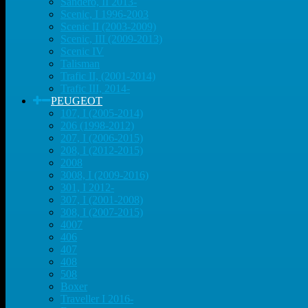
Sandero, II 2013-
Scenic, I 1996-2003
Scenic II (2003-2009)
Scenic, III (2009-2013)
Scenic IV
Talisman
Trafic II, (2001-2014)
Trafic III, 2014-
PEUGEOT
107, I (2005-2014)
206 (1998-2012)
207, I (2006-2015)
208, I (2012-2015)
2008
3008, I (2009-2016)
301, I 2012-
307, I (2001-2008)
308, I (2007-2015)
4007
406
407
408
508
Boxer
Traveller I 2016-