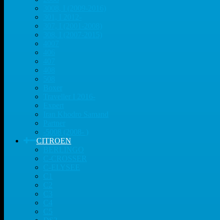
3008, I (2009-2016)
301, I 2012-
307, I (2001-2008)
308, I (2007-2015)
4007
406
407
408
508
Boxer
Traveller I 2016-
Expert
Iran Khodro Samand
Partner
-5008 (2008- )
CITROEN
BERLINGO
C-CROSSER
C-ELYSEE
C1
C2
C3
C4
C5