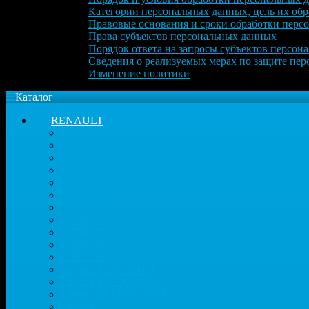
Категории персональных данных, цель их обр
Правовые основания и сроки обработки перс
Права субъектов персональных данных
Порядок ответа на запросы субъектов персон
Сведения о реализуемых мерах по защите пе
Изменение политики
Каталог
RENAULT
Arkana
Clio II, Symbol ll, Clio III
Dokker
DUSTER
ESPACE
FLUENCE
Kadjar
KANGOO
KANGOO II
KAPTUR
KOLEOS
Laguna, (1993-2001)
Laguna II, (2000-2007)
Laguna III, (2007- 2012)
Latitude