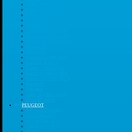
Lodgy, 2012-
Logan, (2004-2014)
Logan II, 2014-
Master II
Master III
Megane, (1995-2003)
Megane II, (2002-2009)
Megane III,(2009-2013)
Megane IV
Megane V
Sandero, I 2009-2014
Sandero, II 2013-
Scenic, I 1996-2003
Scenic II (2003-2009)
Scenic, III (2009-2013)
Scenic IV
Talisman
Trafic II, (2001-2014)
Trafic III, 2014-
PEUGEOT
107, I (2005-2014)
206 (1998-2012)
207, I (2006-2015)
208, I (2012-2015)
2008