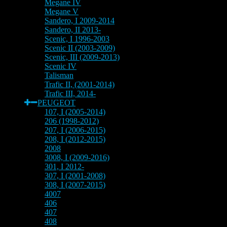
Megane IV
Megane V
Sandero, I 2009-2014
Sandero, II 2013-
Scenic, I 1996-2003
Scenic II (2003-2009)
Scenic, III (2009-2013)
Scenic IV
Talisman
Trafic II, (2001-2014)
Trafic III, 2014-
PEUGEOT
107, I (2005-2014)
206 (1998-2012)
207, I (2006-2015)
208, I (2012-2015)
2008
3008, I (2009-2016)
301, I 2012-
307, I (2001-2008)
308, I (2007-2015)
4007
406
407
408