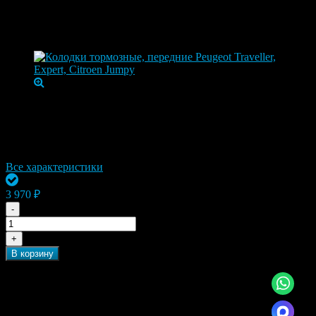
Колодки тормозные, передние Peugeot
Traveller, Expert, Citroen Jumpy
Артикул:
bs-1700
Модель автомобиля
Jumpy, Expert
Марка автомобиля
Peugeot, Citroen
Бренд
ZEKKERT
Все характеристики
Осталось 1 шт.
3 970 ₽
-
+
В корзину
Быстрый заказ, нажмите на иконку справа и мы