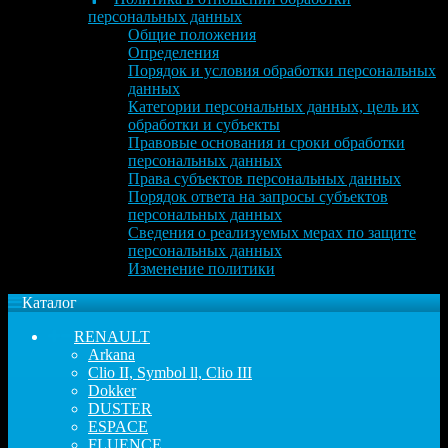
персональных данных
Общие положения
Определения
Порядок и условия обработки персональных
данных
Категории персональных данных, цель их
обработки и субъекты
Правовые основания и сроки обработки
персональных данных
Права субъектов персональных данных
Порядок ответа на запросы субъектов
персональных данных
Сведения о реализуемых мерах по защите
персональных данных
Изменение политики
Каталог
RENAULT
Arkana
Clio II, Symbol ll, Clio III
Dokker
DUSTER
ESPACE
FLUENCE