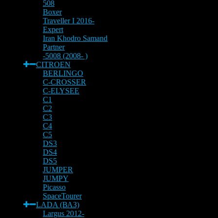
508
Boxer
Traveller I 2016-
Expert
Iran Khodro Samand
Partner
-5008 (2008- )
CITROEN
BERLINGO
C-CROSSER
C-ELYSEE
C1
C2
C3
C4
C5
DS3
DS4
DS5
JUMPER
JUMPY
Picasso
SpaceTourer
LADA (ВАЗ)
Largus 2012-