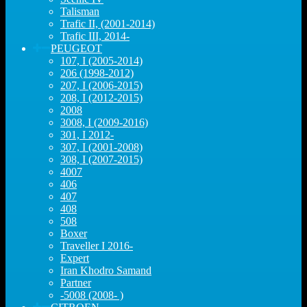
Talisman
Trafic II, (2001-2014)
Trafic III, 2014-
PEUGEOT
107, I (2005-2014)
206 (1998-2012)
207, I (2006-2015)
208, I (2012-2015)
2008
3008, I (2009-2016)
301, I 2012-
307, I (2001-2008)
308, I (2007-2015)
4007
406
407
408
508
Boxer
Traveller I 2016-
Expert
Iran Khodro Samand
Partner
-5008 (2008- )