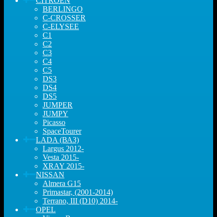
CITROEN
BERLINGO
C-CROSSER
C-ELYSEE
C1
C2
C3
C4
C5
DS3
DS4
DS5
JUMPER
JUMPY
Picasso
SpaceTourer
LADA (ВАЗ)
Largus 2012-
Vesta 2015-
XRAY 2015-
NISSAN
Almera G15
Primastar, (2001-2014)
Terrano, III (D10) 2014-
OPEL