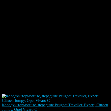
стиль вождения.
Подходит ли эта деталь на мой автомобиль?
Проверим совместимость по VIN бесплатно. Пришлите VIN
или модель с годом — подберём точный аналог за 5 минут.
Какая доставка и оплата?
Самовывоз: Москва, Можайское ш., 165 стр 1, ТК
Автозапчасти М1, пав.19. Доставка СДЭК по РФ. Оплата:
наличные, карта, онлайн.
Характеристики
Модель автомобиля
Jumpy, Expert
Марка автомобиля
Peugeot, Citroen
Бренд
ZEKKERT
Производитель
ZEKKERT
Отзывы
Аналогичные товары
Колодки тормозные, передние Peugeot Traveller, Expert, Citroen
Jumpy, Opel Vivaro C