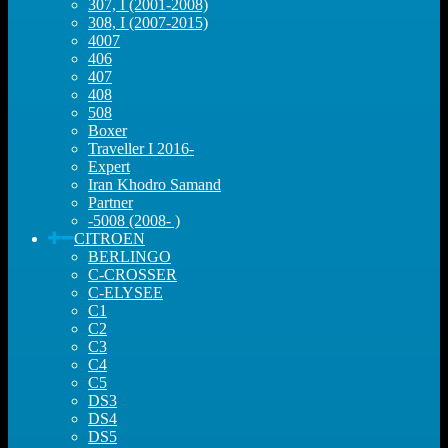
307, I (2001-2008)
308, I (2007-2015)
4007
406
407
408
508
Boxer
Traveller I 2016-
Expert
Iran Khodro Samand
Partner
-5008 (2008- )
CITROEN
BERLINGO
C-CROSSER
C-ELYSEE
C1
C2
C3
C4
C5
DS3
DS4
DS5