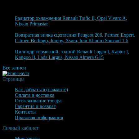
Блог
6 августа 2026
Радиатор охлаждения Renault Trafic II, Opel Vivaro A,
Nissan Primastar
6 августа 2026
Вовзратная вилка сцепления Peugeot 206, Partner, Expert,
Citroen Berlingo, Jumpy, Xsara, Iran Khodro Samand 1.6
4 августа 2026
Цилиндр тормозной, задний Renault Logan I, Kaptur I,
Kangoo II, Lada Largus, Nissan Almera G15
Все записи
Страницы
Как добраться (нажмите)
Оплата и доставка
Отслеживание товара
Гарантия и возврат
Контакты
Правовая информация
Личный кабинет
Мои заказы