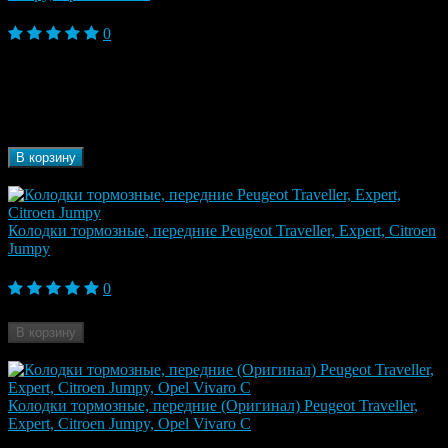
5 990 ₽
0
Модель
Jumpy, Expert, Traveller I 2016-, Vivaro C
автомобиля
(2019 - )
Марка
Peugeot, Citroen
автомобиля
Бренд
NK
В корзину
В наличии
Колодки тормозные, передние Peugeot Traveller, Expert, Citroen
Jumpy
9 330 ₽
0
Бренд
TRW
В корзину
Нет в наличии
Колодки тормозные, передние (Оригинал) Peugeot Traveller,
Expert, Citroen Jumpy, Opel Vivaro C
7 210 ₽