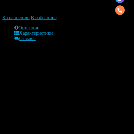
получим ссылку на товар который Вам интересен
К сравнению
В избранное
Описание
Характеристики
Отзывы
Обзор
Колодки тормозные, передние Peugeot
Traveller, Expert, Citroen Jumpy
Колодки тормозные, передние Peugeot Traveller, Expert, Citroen
Jumpy. Бренд: ZEKKERT. Новая деталь.
Характеристики:
Артикул
bs-1700
OEM
bs-1700
Ориг. номера
1613260780
Бренд
ZEKKERT