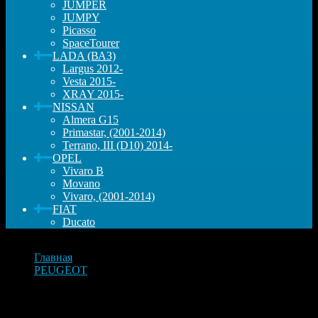
JUMPER
JUMPY
Picasso
SpaceTourer
LADA (ВАЗ)
Largus 2012-
Vesta 2015-
XRAY 2015-
NISSAN
Almera G15
Primastar, (2001-2014)
Terrano, III (D10) 2014-
OPEL
Vivaro B
Movano
Vivaro, (2001-2014)
FIAT
Ducato
Главная
PEUGEOT
Колодки тормозные, передние Peugeot Traveller, Expert,
Citroen Jumpy