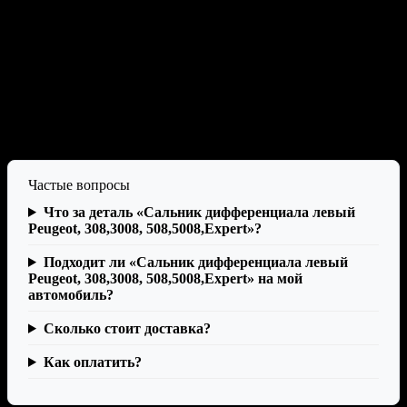
Самовывоз: Москва, Можайское ш., 165 стр 1, ТК
Автозапчасти М1, пав.19. Доставка СДЭК по РФ. Оплата:
наличные, карта, онлайн.
Характеристики
Бренд
Peugeot-Citroen
Производитель
Peugeot-Citroen
Отзывы
Частые вопросы
Что за деталь «Сальник дифференциала левый
Peugeot, 308,3008, 508,5008,Expert»?
Подходит ли «Сальник дифференциала левый
Peugeot, 308,3008, 508,5008,Expert» на мой
автомобиль?
Сколько стоит доставка?
Как оплатить?