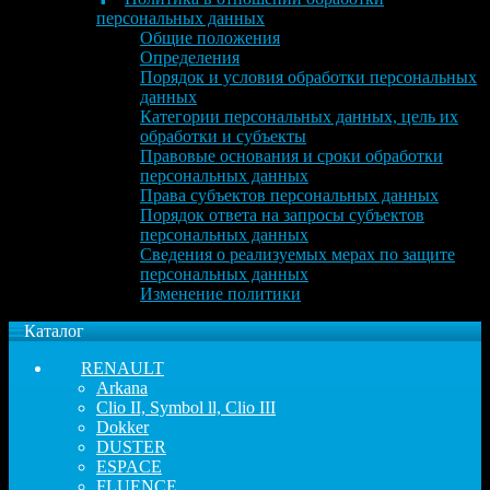
персональных данных
Общие положения
Определения
Порядок и условия обработки персональных
данных
Категории персональных данных, цель их
обработки и субъекты
Правовые основания и сроки обработки
персональных данных
Права субъектов персональных данных
Порядок ответа на запросы субъектов
персональных данных
Сведения о реализуемых мерах по защите
персональных данных
Изменение политики
Каталог
RENAULT
Arkana
Clio II, Symbol ll, Clio III
Dokker
DUSTER
ESPACE
FLUENCE