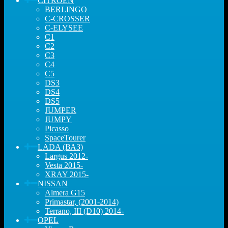
CITROEN
BERLINGO
C-CROSSER
C-ELYSEE
C1
C2
C3
C4
C5
DS3
DS4
DS5
JUMPER
JUMPY
Picasso
SpaceTourer
LADA (ВАЗ)
Largus 2012-
Vesta 2015-
XRAY 2015-
NISSAN
Almera G15
Primastar, (2001-2014)
Terrano, III (D10) 2014-
OPEL