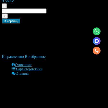
9 560 ₽
-
+
В корзину
Быстрый заказ, нажмите на иконку справа и мы
получим ссылку на товар который Вам интересен
К сравнению
В избранное
Описание
Характеристики
Отзывы
Обзор
Сальник дифференциала левый
Peugeot, 308,3008, 508,5008,Expert