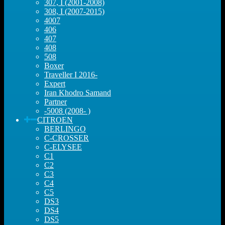
307, I (2001-2008)
308, I (2007-2015)
4007
406
407
408
508
Boxer
Traveller I 2016-
Expert
Iran Khodro Samand
Partner
-5008 (2008- )
CITROEN
BERLINGO
C-CROSSER
C-ELYSEE
C1
C2
C3
C4
C5
DS3
DS4
DS5