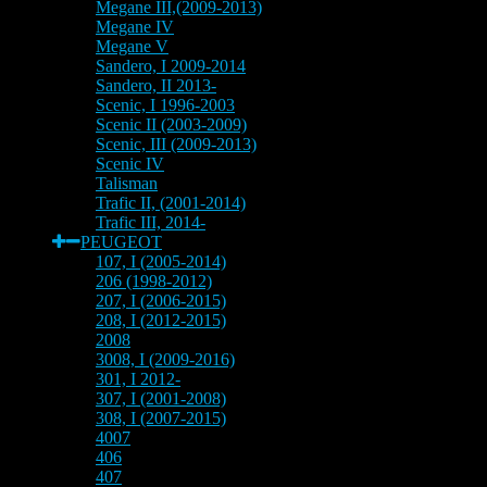
Megane III,(2009-2013)
Megane IV
Megane V
Sandero, I 2009-2014
Sandero, II 2013-
Scenic, I 1996-2003
Scenic II (2003-2009)
Scenic, III (2009-2013)
Scenic IV
Talisman
Trafic II, (2001-2014)
Trafic III, 2014-
PEUGEOT
107, I (2005-2014)
206 (1998-2012)
207, I (2006-2015)
208, I (2012-2015)
2008
3008, I (2009-2016)
301, I 2012-
307, I (2001-2008)
308, I (2007-2015)
4007
406
407