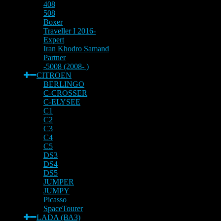
408
508
Boxer
Traveller I 2016-
Expert
Iran Khodro Samand
Partner
-5008 (2008- )
CITROEN
BERLINGO
C-CROSSER
C-ELYSEE
C1
C2
C3
C4
C5
DS3
DS4
DS5
JUMPER
JUMPY
Picasso
SpaceTourer
LADA (ВАЗ)