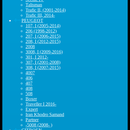
Talisman
Trafic II, (2001-2014)
Trafic III, 2014-
PEUGEOT
107, I (2005-2014)
206 (1998-2012)
207, I (2006-2015)
208, I (2012-2015)
2008
3008, I (2009-2016)
301, I 2012-
307, I (2001-2008)
308, I (2007-2015)
4007
406
407
408
508
Boxer
Traveller I 2016-
Expert
Iran Khodro Samand
Partner
-5008 (2008- )