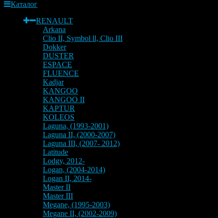
Каталог
RENAULT
Arkana
Clio II, Symbol ll, Clio III
Dokker
DUSTER
ESPACE
FLUENCE
Kadjar
KANGOO
KANGOO II
KAPTUR
KOLEOS
Laguna, (1993-2001)
Laguna II, (2000-2007)
Laguna III, (2007- 2012)
Latitude
Lodgy, 2012-
Logan, (2004-2014)
Logan II, 2014-
Master II
Master III
Megane, (1995-2003)
Megane II, (2002-2009)