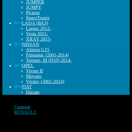
JUMPER
JUMPY
Picasso
SpaceTourer
LADA (ВАЗ)
Largus 2012-
Vesta 2015-
XRAY 2015-
NISSAN
Almera G15
Primastar, (2001-2014)
Terrano, III (D10) 2014-
OPEL
Vivaro B
Movano
Vivaro, (2001-2014)
FIAT
Ducato
Главная
RENAULT
Фильтр воздушный Рено Laguna 3 07->, Latitude M4R
Лагуна 3