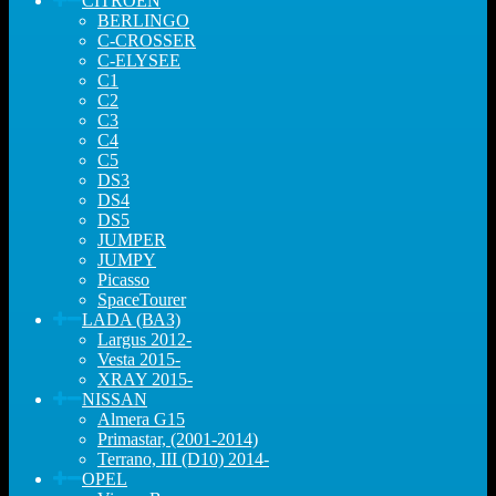
CITROEN
BERLINGO
C-CROSSER
C-ELYSEE
C1
C2
C3
C4
C5
DS3
DS4
DS5
JUMPER
JUMPY
Picasso
SpaceTourer
LADA (ВАЗ)
Largus 2012-
Vesta 2015-
XRAY 2015-
NISSAN
Almera G15
Primastar, (2001-2014)
Terrano, III (D10) 2014-
OPEL