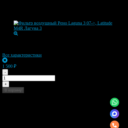
Фильтр воздушный Рено Laguna 3 07-
>, Latitude M4R Лагуна 3
Артикул:
71-01452-SX
Бренд
STELLOX
Все характеристики
Нет в наличии
1 500 ₽
-
+
В корзину
Быстрый заказ, нажмите на иконку справа и мы
получим ссылку на товар который Вам интересен