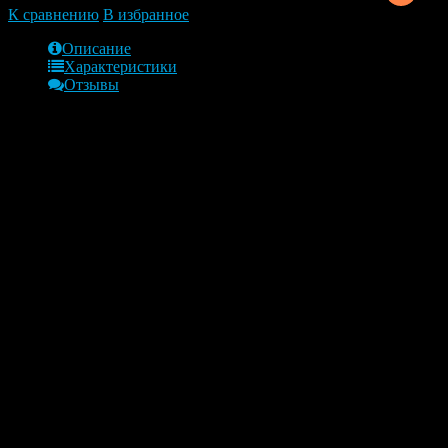
К сравнению
В избранное
Описание
Характеристики
Отзывы
Обзор
Фильтр воздушный Renault Laguna 3
07-&gt;, Latitude M4R Laguna 3
Фильтр воздушный Renault Laguna 3 07-&gt;, Latitude M4R
Laguna 3. Новая качественная деталь.
Характеристики:
Цена
1500 руб
Гарантия качества. Доставка по РФ.
Частые вопросы
Как часто менять фильтры?