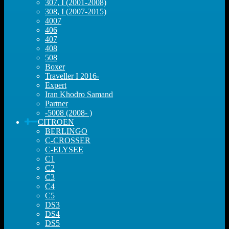
307, I (2001-2008)
308, I (2007-2015)
4007
406
407
408
508
Boxer
Traveller I 2016-
Expert
Iran Khodro Samand
Partner
-5008 (2008- )
CITROEN
BERLINGO
C-CROSSER
C-ELYSEE
C1
C2
C3
C4
C5
DS3
DS4
DS5