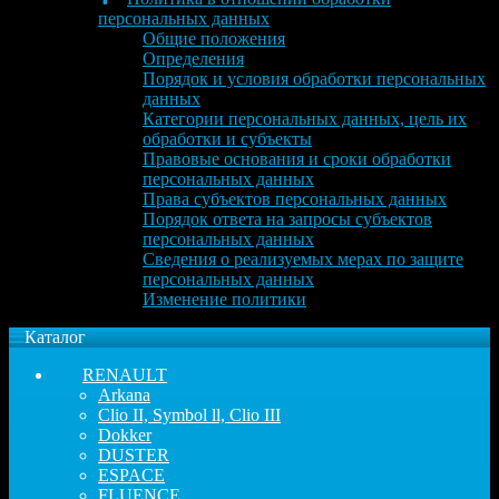
персональных данных
Общие положения
Определения
Порядок и условия обработки персональных
данных
Категории персональных данных, цель их
обработки и субъекты
Правовые основания и сроки обработки
персональных данных
Права субъектов персональных данных
Порядок ответа на запросы субъектов
персональных данных
Сведения о реализуемых мерах по защите
персональных данных
Изменение политики
Каталог
RENAULT
Arkana
Clio II, Symbol ll, Clio III
Dokker
DUSTER
ESPACE
FLUENCE