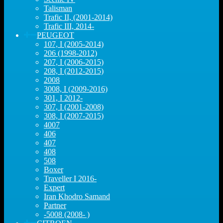
Talisman
Trafic II, (2001-2014)
Trafic III, 2014-
PEUGEOT
107, I (2005-2014)
206 (1998-2012)
207, I (2006-2015)
208, I (2012-2015)
2008
3008, I (2009-2016)
301, I 2012-
307, I (2001-2008)
308, I (2007-2015)
4007
406
407
408
508
Boxer
Traveller I 2016-
Expert
Iran Khodro Samand
Partner
-5008 (2008- )