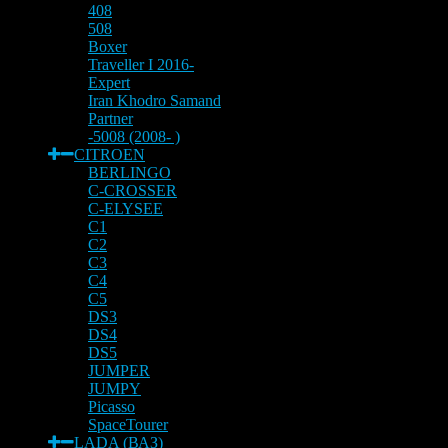
408
508
Boxer
Traveller I 2016-
Expert
Iran Khodro Samand
Partner
-5008 (2008- )
CITROEN
BERLINGO
C-CROSSER
C-ELYSEE
C1
C2
C3
C4
C5
DS3
DS4
DS5
JUMPER
JUMPY
Picasso
SpaceTourer
LADA (ВАЗ)