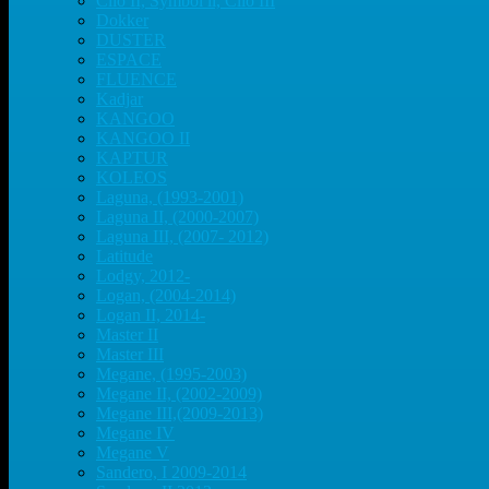
Clio II, Symbol ll, Clio III
Dokker
DUSTER
ESPACE
FLUENCE
Kadjar
KANGOO
KANGOO II
KAPTUR
KOLEOS
Laguna, (1993-2001)
Laguna II, (2000-2007)
Laguna III, (2007- 2012)
Latitude
Lodgy, 2012-
Logan, (2004-2014)
Logan II, 2014-
Master II
Master III
Megane, (1995-2003)
Megane II, (2002-2009)
Megane III,(2009-2013)
Megane IV
Megane V
Sandero, I 2009-2014