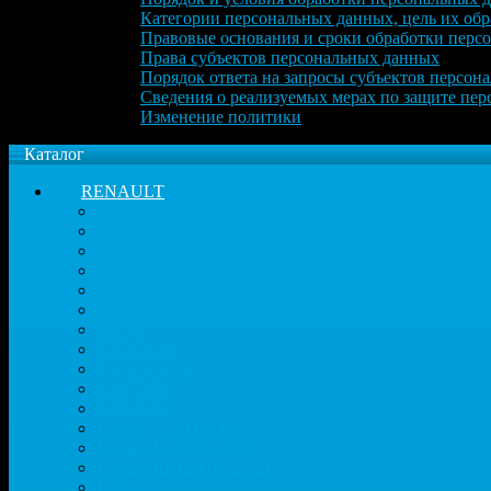
Категории персональных данных, цель их обр
Правовые основания и сроки обработки перс
Права субъектов персональных данных
Порядок ответа на запросы субъектов персон
Сведения о реализуемых мерах по защите пе
Изменение политики
Каталог
RENAULT
Arkana
Clio II, Symbol ll, Clio III
Dokker
DUSTER
ESPACE
FLUENCE
Kadjar
KANGOO
KANGOO II
KAPTUR
KOLEOS
Laguna, (1993-2001)
Laguna II, (2000-2007)
Laguna III, (2007- 2012)
Latitude