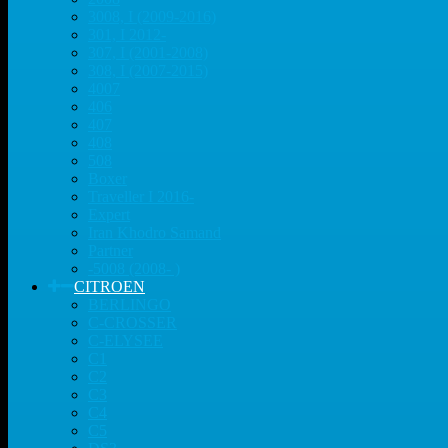
3008, I (2009-2016)
301, I 2012-
307, I (2001-2008)
308, I (2007-2015)
4007
406
407
408
508
Boxer
Traveller I 2016-
Expert
Iran Khodro Samand
Partner
-5008 (2008- )
CITROEN
BERLINGO
C-CROSSER
C-ELYSEE
C1
C2
C3
C4
C5