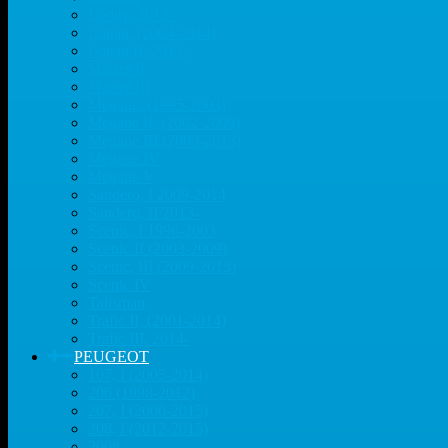
Lodgy, 2012-
Logan, (2004-2014)
Logan II, 2014-
Master II
Master III
Megane, (1995-2003)
Megane II, (2002-2009)
Megane III,(2009-2013)
Megane IV
Megane V
Sandero, I 2009-2014
Sandero, II 2013-
Scenic, I 1996-2003
Scenic II (2003-2009)
Scenic, III (2009-2013)
Scenic IV
Talisman
Trafic II, (2001-2014)
Trafic III, 2014-
PEUGEOT
107, I (2005-2014)
206 (1998-2012)
207, I (2006-2015)
208, I (2012-2015)
2008