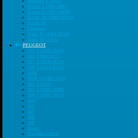
Sandero, II 2013-
Scenic, I 1996-2003
Scenic II (2003-2009)
Scenic, III (2009-2013)
Scenic IV
Talisman
Trafic II, (2001-2014)
Trafic III, 2014-
PEUGEOT
107, I (2005-2014)
206 (1998-2012)
207, I (2006-2015)
208, I (2012-2015)
2008
3008, I (2009-2016)
301, I 2012-
307, I (2001-2008)
308, I (2007-2015)
4007
406
407
408
508
Boxer
Traveller I 2016-