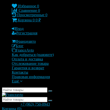
Избранное
0
Сравнение
0
Просмотренные
0
Корзина
0
0
₽
Вход
Регистрация
Францеавто
Блог
FranceAvto
Как добраться (нажмите)
Оплата и доставка
Отслеживание товара
Гарантия и возврат
Контакты
Правовая информация
Ещё
позвонить
+7 (963) 750-0943
с 9.00 до 20.00
Корзина (
0
)