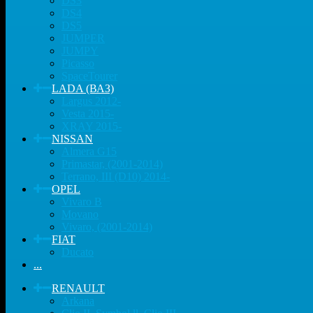
DS3
DS4
DS5
JUMPER
JUMPY
Picasso
SpaceTourer
LADA (ВАЗ)
Largus 2012-
Vesta 2015-
XRAY 2015-
NISSAN
Almera G15
Primastar, (2001-2014)
Terrano, III (D10) 2014-
OPEL
Vivaro B
Movano
Vivaro, (2001-2014)
FIAT
Ducato
...
RENAULT
Arkana