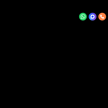
м ссылку на товар который Вам интересен
 корпусе) Renault Megane IV, Trafic II,
ne IV, Trafic II, Opel Vivaro, Nissan Primastar. Бренд: