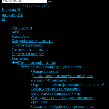
позвонить
+7 (963) 750-0943
с 9.00 до 20.00
Корзина (
0
)
на сумму
0
₽
Меню
Францеавто
Блог
FranceAvto
Как добраться (нажмите)
Оплата и доставка
Отслеживание товара
Гарантия и возврат
Контакты
Правовая информация
Политика конфиденциальности
Общие вопросы
Данные, которые получает интернет-
магазин "Францеавто.ру"
Охрана личной информации пользователей
Время хранения информации
Безопасность банковских карт
Сотрудничество с государственными
органами
Согласие на обработку персональных