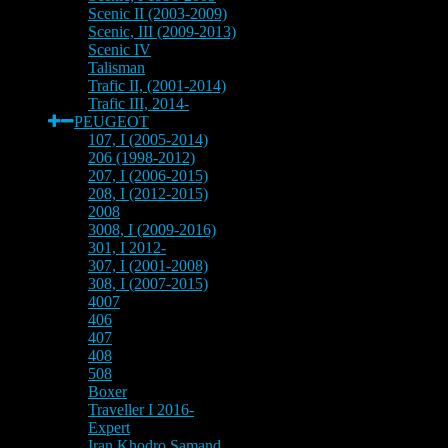
Scenic II (2003-2009)
Scenic, III (2009-2013)
Scenic IV
Talisman
Trafic II, (2001-2014)
Trafic III, 2014-
PEUGEOT
107, I (2005-2014)
206 (1998-2012)
207, I (2006-2015)
208, I (2012-2015)
2008
3008, I (2009-2016)
301, I 2012-
307, I (2001-2008)
308, I (2007-2015)
4007
406
407
408
508
Boxer
Traveller I 2016-
Expert
Iran Khodro Samand