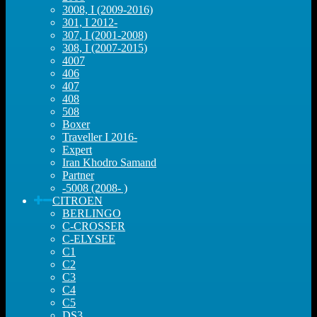
3008, I (2009-2016)
301, I 2012-
307, I (2001-2008)
308, I (2007-2015)
4007
406
407
408
508
Boxer
Traveller I 2016-
Expert
Iran Khodro Samand
Partner
-5008 (2008- )
CITROEN
BERLINGO
C-CROSSER
C-ELYSEE
C1
C2
C3
C4
C5
DS3