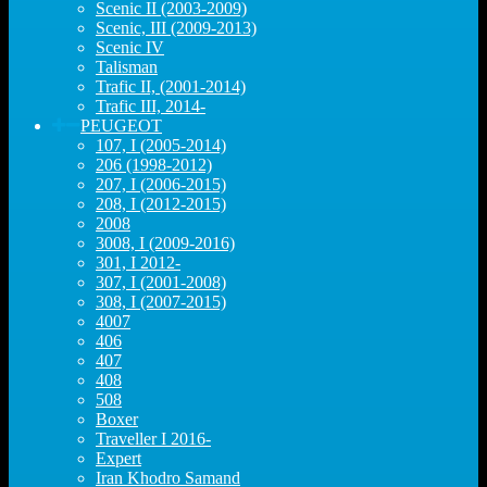
Scenic II (2003-2009)
Scenic, III (2009-2013)
Scenic IV
Talisman
Trafic II, (2001-2014)
Trafic III, 2014-
PEUGEOT
107, I (2005-2014)
206 (1998-2012)
207, I (2006-2015)
208, I (2012-2015)
2008
3008, I (2009-2016)
301, I 2012-
307, I (2001-2008)
308, I (2007-2015)
4007
406
407
408
508
Boxer
Traveller I 2016-
Expert
Iran Khodro Samand