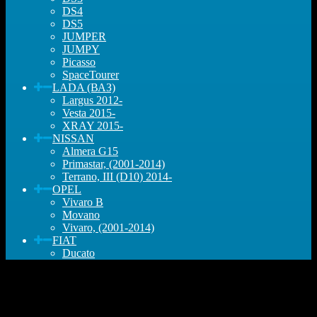
DS4
DS5
JUMPER
JUMPY
Picasso
SpaceTourer
LADA (ВАЗ)
Largus 2012-
Vesta 2015-
XRAY 2015-
NISSAN
Almera G15
Primastar, (2001-2014)
Terrano, III (D10) 2014-
OPEL
Vivaro B
Movano
Vivaro, (2001-2014)
FIAT
Ducato
t Megane IV, Trafic II, Opel Vivaro, Nissan Primastar