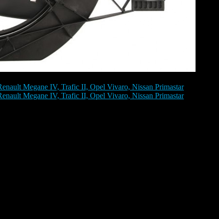
14), Megane IV 2015-, Trafic II (2001-2006), Trafic II Рестайлинг