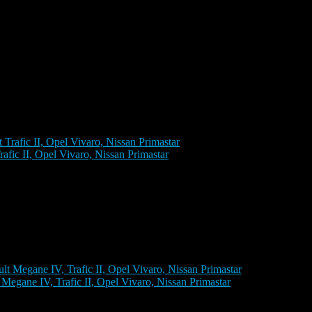
; номинальная мощность [Вт]: 400
ic II, Opel Vivaro, Nissan Primastar
1-2006), Trafic II Рестайлинг (2006-2014), Vivaro A
gane IV, Trafic II, Opel Vivaro, Nissan Primastar