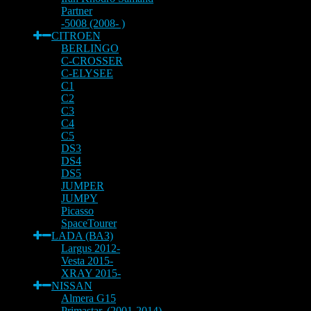
Partner
-5008 (2008- )
CITROEN
BERLINGO
C-CROSSER
C-ELYSEE
C1
C2
C3
C4
C5
DS3
DS4
DS5
JUMPER
JUMPY
Picasso
SpaceTourer
LADA (ВАЗ)
Largus 2012-
Vesta 2015-
XRAY 2015-
NISSAN
Almera G15
Primastar, (2001-2014)