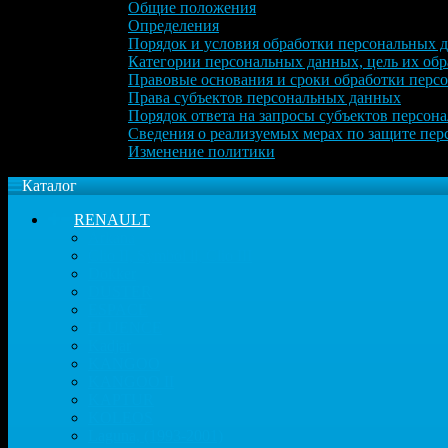
Общие положения
Определения
Порядок и условия обработки персональных 
Категории персональных данных, цель их обр
Правовые основания и сроки обработки перс
Права субъектов персональных данных
Порядок ответа на запросы субъектов персон
Сведения о реализуемых мерах по защите пе
Изменение политики
Каталог
RENAULT
Arkana
Clio II, Symbol ll, Clio III
Dokker
DUSTER
ESPACE
FLUENCE
Kadjar
KANGOO
KANGOO II
KAPTUR
KOLEOS
Laguna, (1993-2001)