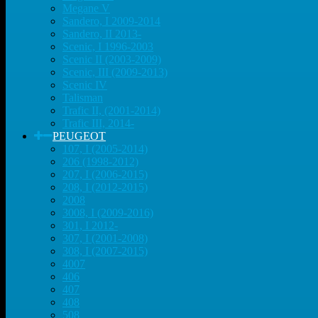
Megane V
Sandero, I 2009-2014
Sandero, II 2013-
Scenic, I 1996-2003
Scenic II (2003-2009)
Scenic, III (2009-2013)
Scenic IV
Talisman
Trafic II, (2001-2014)
Trafic III, 2014-
PEUGEOT
107, I (2005-2014)
206 (1998-2012)
207, I (2006-2015)
208, I (2012-2015)
2008
3008, I (2009-2016)
301, I 2012-
307, I (2001-2008)
308, I (2007-2015)
4007
406
407
408
508