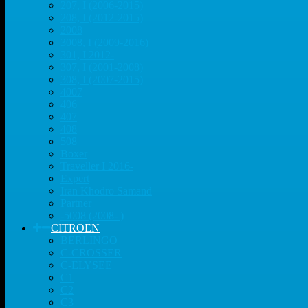
207, I (2006-2015)
208, I (2012-2015)
2008
3008, I (2009-2016)
301, I 2012-
307, I (2001-2008)
308, I (2007-2015)
4007
406
407
408
508
Boxer
Traveller I 2016-
Expert
Iran Khodro Samand
Partner
-5008 (2008- )
CITROEN
BERLINGO
C-CROSSER
C-ELYSEE
C1
C2
C3