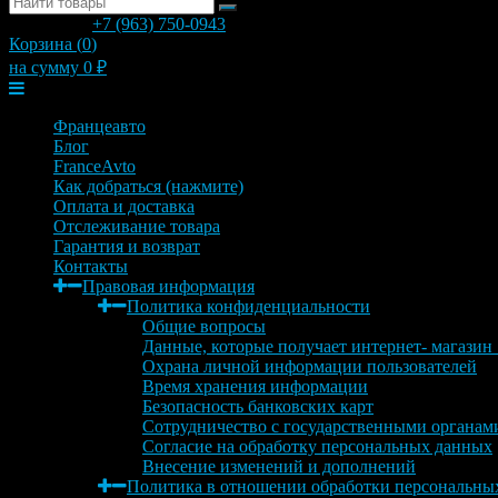
позвонить
+7 (963) 750-0943
с 9.00 до 20.00
Корзина (
0
)
на сумму
0
₽
Меню
Францеавто
Блог
FranceAvto
Как добраться (нажмите)
Оплата и доставка
Отслеживание товара
Гарантия и возврат
Контакты
Правовая информация
Политика конфиденциальности
Общие вопросы
Данные, которые получает интернет- магазин
Охрана личной информации пользователей
Время хранения информации
Безопасность банковских карт
Сотрудничество с государственными органам
Согласие на обработку персональных данных
Внесение изменений и дополнений
Политика в отношении обработки персональны