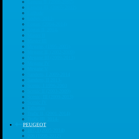
Laguna II, (2000-2007)
Laguna III, (2007- 2012)
Latitude
Lodgy, 2012-
Logan, (2004-2014)
Logan II, 2014-
Master II
Master III
Megane, (1995-2003)
Megane II, (2002-2009)
Megane III,(2009-2013)
Megane IV
Megane V
Sandero, I 2009-2014
Sandero, II 2013-
Scenic, I 1996-2003
Scenic II (2003-2009)
Scenic, III (2009-2013)
Scenic IV
Talisman
Trafic II, (2001-2014)
Trafic III, 2014-
PEUGEOT
107, I (2005-2014)
206 (1998-2012)