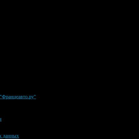
 "Францеавто.ру"
и
х данных