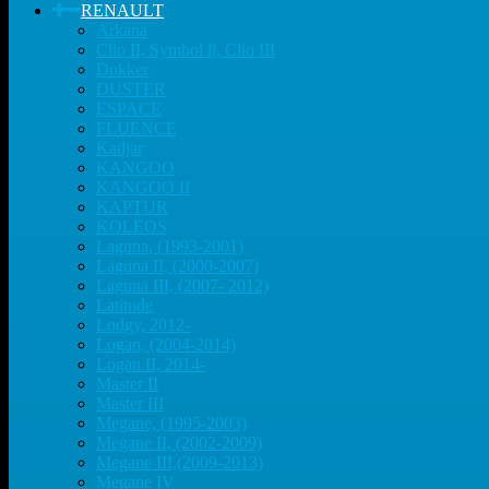
RENAULT
Arkana
Clio II, Symbol ll, Clio III
Dokker
DUSTER
ESPACE
FLUENCE
Kadjar
KANGOO
KANGOO II
KAPTUR
KOLEOS
Laguna, (1993-2001)
Laguna II, (2000-2007)
Laguna III, (2007- 2012)
Latitude
Lodgy, 2012-
Logan, (2004-2014)
Logan II, 2014-
Master II
Master III
Megane, (1995-2003)
Megane II, (2002-2009)
Megane III,(2009-2013)
Megane IV