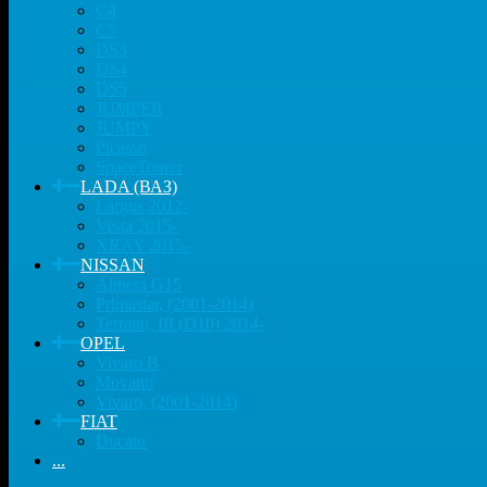
C4
C5
DS3
DS4
DS5
JUMPER
JUMPY
Picasso
SpaceTourer
LADA (ВАЗ)
Largus 2012-
Vesta 2015-
XRAY 2015-
NISSAN
Almera G15
Primastar, (2001-2014)
Terrano, III (D10) 2014-
OPEL
Vivaro B
Movano
Vivaro, (2001-2014)
FIAT
Ducato
...