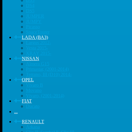
DS3
DS4
DS5
JUMPER
JUMPY
Picasso
SpaceTourer
LADA (ВАЗ)
Largus 2012-
Vesta 2015-
XRAY 2015-
NISSAN
Almera G15
Primastar, (2001-2014)
Terrano, III (D10) 2014-
OPEL
Vivaro B
Movano
Vivaro, (2001-2014)
FIAT
Ducato
...
RENAULT
Arkana