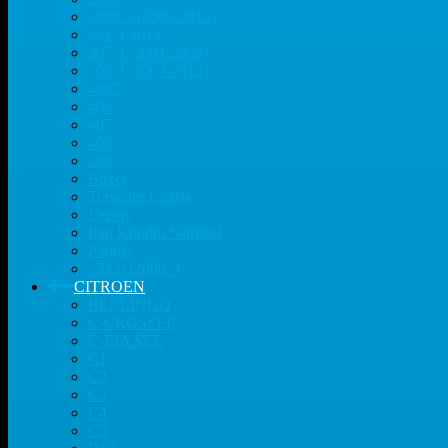
3008, I (2009-2016)
301, I 2012-
307, I (2001-2008)
308, I (2007-2015)
4007
406
407
408
508
Boxer
Traveller I 2016-
Expert
Iran Khodro Samand
Partner
-5008 (2008- )
CITROEN
BERLINGO
C-CROSSER
C-ELYSEE
C1
C2
C3
C4
C5