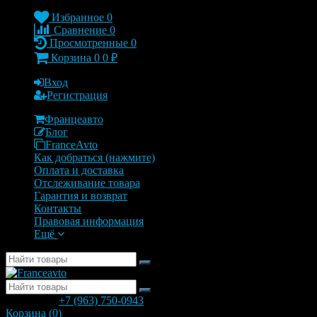
Избранное
0
Сравнение
0
Просмотренные
0
Корзина
0
0
₽
Вход
Регистрация
Францеавто
Блог
FranceAvto
Как добраться (нажмите)
Оплата и доставка
Отслеживание товара
Гарантия и возврат
Контакты
Правовая информация
Ещё
позвонить
+7 (963) 750-0943
с 9.00 до 20.00
Корзина (
0
)