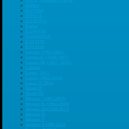
Clio II, Symbol ll, Clio III
Dokker
DUSTER
ESPACE
FLUENCE
Kadjar
KANGOO
KANGOO II
KAPTUR
KOLEOS
Laguna, (1993-2001)
Laguna II, (2000-2007)
Laguna III, (2007- 2012)
Latitude
Lodgy, 2012-
Logan, (2004-2014)
Logan II, 2014-
Master II
Master III
Megane, (1995-2003)
Megane II, (2002-2009)
Megane III,(2009-2013)
Megane IV
Megane V
Sandero, I 2009-2014