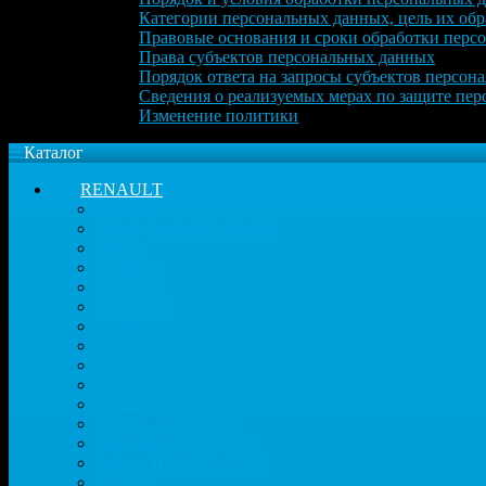
Категории персональных данных, цель их обр
Правовые основания и сроки обработки перс
Права субъектов персональных данных
Порядок ответа на запросы субъектов персон
Сведения о реализуемых мерах по защите пе
Изменение политики
Каталог
RENAULT
Arkana
Clio II, Symbol ll, Clio III
Dokker
DUSTER
ESPACE
FLUENCE
Kadjar
KANGOO
KANGOO II
KAPTUR
KOLEOS
Laguna, (1993-2001)
Laguna II, (2000-2007)
Laguna III, (2007- 2012)
Latitude