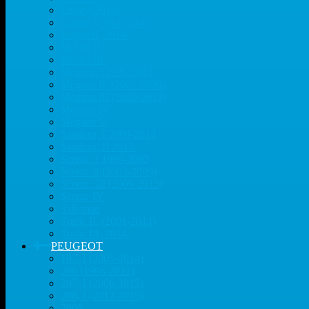
Lodgy, 2012-
Logan, (2004-2014)
Logan II, 2014-
Master II
Master III
Megane, (1995-2003)
Megane II, (2002-2009)
Megane III,(2009-2013)
Megane IV
Megane V
Sandero, I 2009-2014
Sandero, II 2013-
Scenic, I 1996-2003
Scenic II (2003-2009)
Scenic, III (2009-2013)
Scenic IV
Talisman
Trafic II, (2001-2014)
Trafic III, 2014-
PEUGEOT
107, I (2005-2014)
206 (1998-2012)
207, I (2006-2015)
208, I (2012-2015)
2008