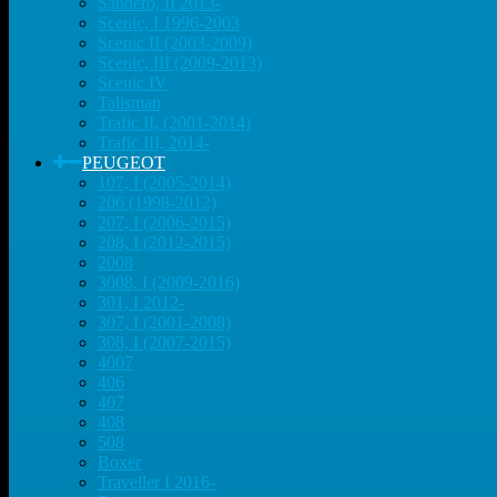
Sandero, II 2013-
Scenic, I 1996-2003
Scenic II (2003-2009)
Scenic, III (2009-2013)
Scenic IV
Talisman
Trafic II, (2001-2014)
Trafic III, 2014-
PEUGEOT
107, I (2005-2014)
206 (1998-2012)
207, I (2006-2015)
208, I (2012-2015)
2008
3008, I (2009-2016)
301, I 2012-
307, I (2001-2008)
308, I (2007-2015)
4007
406
407
408
508
Boxer
Traveller I 2016-