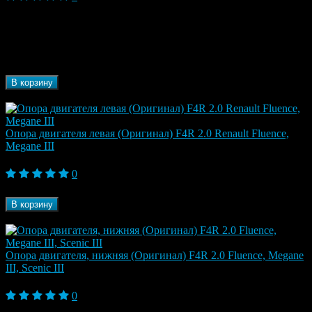
Модель
Fluence, Fluence I (2009-2013), Fluence I
автомобиля
Рестайлинг (2013-2017), Megane III (2009-2013)
Марка
Renault
автомобиля
Бренд
ORJIN
В корзину
В наличии
Опора двигателя левая (Оригинал) F4R 2.0 Renault Fluence,
Megane III
10 230 ₽
0
Бренд
Renault
В корзину
В наличии
Опора двигателя, нижняя (Оригинал) F4R 2.0 Fluence, Megane
III, Scenic III
11 020 ₽
0
Бренд
Renault