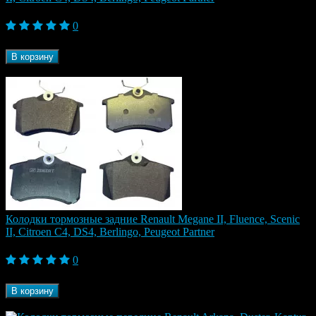
2 660 ₽
0
Бренд
EuroRepar
В корзину
В наличии
Колодки тормозные задние Renault Megane II, Fluence, Scenic
II, Citroen C4, DS4, Berlingo, Peugeot Partner
2 490 ₽
0
Бренд
Marshall
В корзину
В наличии