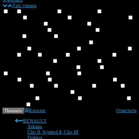
Тип товара
---
Аккумуляторы
Амортизаторы
Бамперы и
решетки
ГРМ- комплекты
Датчики и выключатели
Двигатель, детали
Диск тормозной
Колодки задние
дисковый механизм
Колодки передние
Наконечники
рулевые
Радиаторы
Система охлаждения--
термостаты,водяные насосы,радиаторы
Система
сцепления
Топливная система
Тормозные колодки
Троса
Фары
Фильтры
Щетки и поводки
вентиляторы и панели
кузовные детали
опоры
подвески и втулки стабилизатора
оптика
подшипники
Привод, ШРУС
прокладки
пружины и отбойники,
балки
пыльники
ролики доп. оборудования
рулевое
управление
рычаги
сайлентблоки
сальники
свечи зажигания, накаливания
стойки, втулки
стабилизатора
шаровые опоры
шланги тормозные
электрика
эмблемы и логотипы
Каталог
Очистить
RENAULT
Arkana
Clio II, Symbol ll, Clio III
Dokker