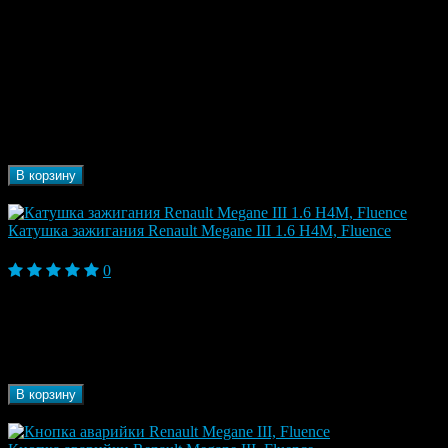
Largus 2012-, Almera III G15, Fluence, Fluence I
(2009-2013), Fluence I Рестайлинг (2013-2017),
Модель
Kangoo II (2008-2013), Kangoo II Рестайлинг
автомобиля
(2013), Laguna II (2000-2007), Logan II 2014-,
Megane II (2002-2009), Sandero II 2013-, Scenic II
(2003-2009)
Марка
Renault, Nissan, Lada
автомобиля
Бренд
Malo
В корзину
В наличии
Катушка зажигания Renault Megane III 1.6 H4M, Fluence
7 260 ₽
0
Модель
Fluence, Fluence I (2009-2013), Megane III
автомобиля
(2009-2013)
Марка
Renault
автомобиля
Бренд
Renault
В корзину
В наличии