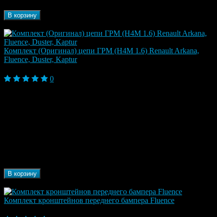
Бренд
Gallant
В корзину
В наличии
Комплект (Оригинал) цепи ГРМ (H4M 1.6) Renault Arkana,
Fluence, Duster, Kaptur
20 900 ₽
0
Бренд
Renault
Марка
Renault
автомобиля
Arkana, Dokker, Duster, Duster I (2010-2013),
Duster I Рестайлинг (2013-2017), Duster II (2017),
Модель
Fluence, Fluence I (2009-2013), Fluence I
автомобиля
Рестайлинг (2013-2017), Kaptur, Kaptur I (2016),
Lodgy 2012-, Logan II 2014-, Megane III (2009-
2013), Megane IV 2015-
В корзину
В наличии
Комплект кронштейнов переднего бампера Fluence
2 010 ₽