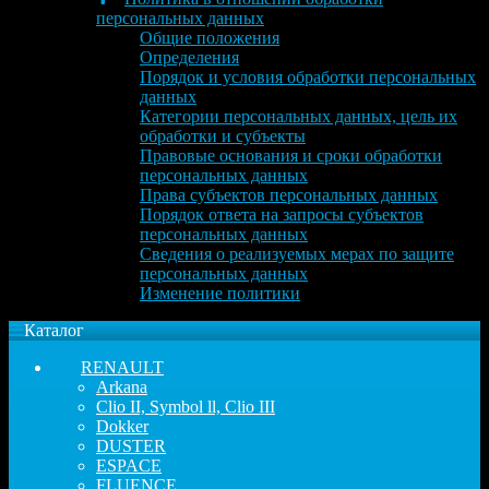
персональных данных
Общие положения
Определения
Порядок и условия обработки персональных
данных
Категории персональных данных, цель их
обработки и субъекты
Правовые основания и сроки обработки
персональных данных
Права субъектов персональных данных
Порядок ответа на запросы субъектов
персональных данных
Сведения о реализуемых мерах по защите
персональных данных
Изменение политики
Каталог
RENAULT
Arkana
Clio II, Symbol ll, Clio III
Dokker
DUSTER
ESPACE
FLUENCE