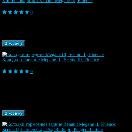
Кнопка аварийки Renault Megane III, Fluence
1 220 ₽
0
Бренд
Renaultt
Марка автомобиля
Renault
Модель
Fluence I (2009-2013), Megane III (2009-
автомобиля
2013)
В корзину
В наличии
Колодки передние Megane III, Scenic III, Fluence
4 280 ₽
0
Fluence, Fluence I (2009-2013), Fluence I
Модель
Рестайлинг (2013-2017), Megane III (2009-2013),
автомобиля
Scenic III (2009-2013)
Марка
Renault
автомобиля
Бренд
Renault
В корзину
В наличии