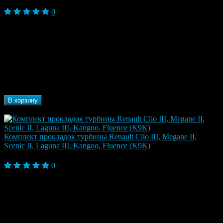
3 880 ₽
0
Clio II Рестайлинг 2 (2003-2013), Fluence, Fluence
I (2009-2013), Kangoo I (1997-2003), Laguna (1993-
Модель
2001), Laguna II (2000-2007), Laguna III (2007-
автомобиля
2012), Logan (2004-2014), Logan I (2004-2012),
Megane II (2002-2009), Scenic II (2003-2009)
Марка
Renault
автомобиля
Бренд
GOETZE
В корзину
В наличии
Комплект прокладок турбины Renault Clio III, Megane II,
Scenic II, Laguna III, Kangoo, Fluence (K9K)
2 980 ₽
0
Fluence, Fluence I (2009-2013), Fluence I
Рестайлинг (2013-2017), Kangoo I Рестайлинг
Модель
(2003-2009), Kangoo II (2008-2013), Megane II
автомобиля
(2002-2009), Megane III (2009-2013), Scenic II
(2003-2009), Scenic III (2009-2013)
Марка