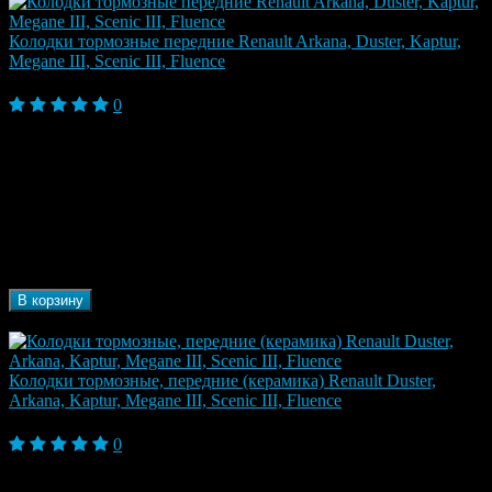
Колодки тормозные передние Renault Arkana, Duster, Kaptur,
Megane III, Scenic III, Fluence
2 380 ₽
0
Duster, Duster I (2010-2013), Duster I Рестайлинг
(2013-2017), Duster II (2017), Fluence, Fluence I
Модель
(2009-2013), Fluence I Рестайлинг (2013-2017),
автомобиля
Kaptur, Kaptur I (2016), Megane III (2009-2013),
Scenic III (2009-2013)
Марка
Renault
автомобиля
Бренд
SANG SHIN
В корзину
В наличии
Колодки тормозные, передние (керамика) Renault Duster,
Arkana, Kaptur, Megane III, Scenic III, Fluence
3 110 ₽
0
Duster, Duster I (2010-2013), Duster I Рестайлинг
(2013-2017), Fluence, Fluence I (2009-2013),