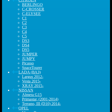
CITROEN
BERLINGO
C-CROSSER
C-ELYSEE
C1
C2
C3
C4
C5
DS3
DS4
DS5
JUMPER
JUMPY
Picasso
SpaceTourer
LADA (ВАЗ)
Largus 2012-
Vesta 2015-
XRAY 2015-
NISSAN
Almera G15
Primastar, (2001-2014)
Terrano, III (D10) 2014-
OPEL