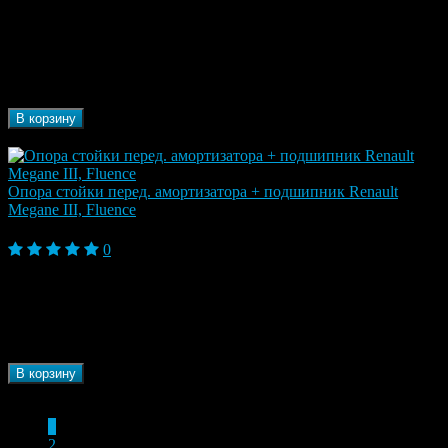
Марка
Renault
автомобиля
Fluence, Fluence I (2009-2013), Fluence I
Модель
Рестайлинг (2013-2017), Megane III (2009-2013),
автомобиля
Scenic III (2009-2013)
В корзину
В наличии
Опора стойки перед. амортизатора + подшипник Renault
Megane III, Fluence
5 090 ₽
0
Модель
Fluence, Fluence I (2009-2013), Fluence I
автомобиля
Рестайлинг (2013-2017), Megane III (2009-2013)
Марка
Renault
автомобиля
Бренд
SNR
В корзину
В наличии
1
2