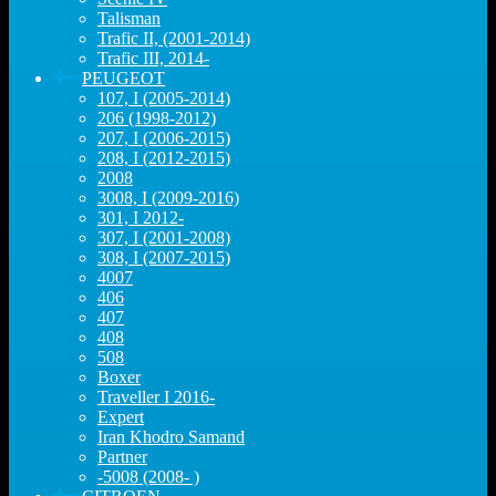
Talisman
Trafic II, (2001-2014)
Trafic III, 2014-
PEUGEOT
107, I (2005-2014)
206 (1998-2012)
207, I (2006-2015)
208, I (2012-2015)
2008
3008, I (2009-2016)
301, I 2012-
307, I (2001-2008)
308, I (2007-2015)
4007
406
407
408
508
Boxer
Traveller I 2016-
Expert
Iran Khodro Samand
Partner
-5008 (2008- )