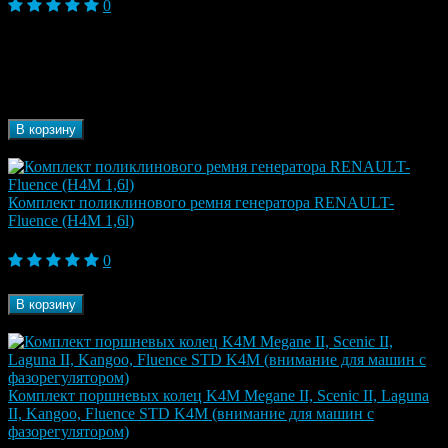
0
Модель
Fluence I (2009-2013), Fluence I Рестайлинг
автомобиля
(2013-2017)
Марка
Renault
автомобиля
Бренд
Renault
В корзину
В наличии
Комплект поликлинового ремня генератора RENAULT-
Fluence (H4M 1,6l)
9 340 ₽
0
Бренд
Renault
В корзину
В наличии
Комплект поршневых колец K4M Megane II, Scenic II, Laguna
II, Kangoo, Fluence STD K4M (внимание для машин с
фазорегулятором)