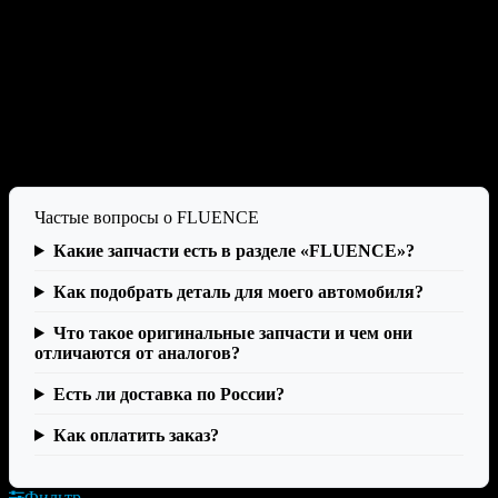
регионы России. Для этого необходимо связаться с нашими
менеджерами и обговорить удобный для Вас способ доставки,
а также уточнить сроки и цены для Вашего города.
Для подбора запчастей на автомобили {$root_category.name}
{$category.name} Вы можете воспользоваться каталогом
{$root_category.name} {$category.name} или фильтром, либо
отправить запрос менеджеру.
Частые вопросы о FLUENCE
Какие запчасти есть в разделе «FLUENCE»?
Как подобрать деталь для моего автомобиля?
Что такое оригинальные запчасти и чем они
отличаются от аналогов?
Есть ли доставка по России?
Как оплатить заказ?
Фильтр