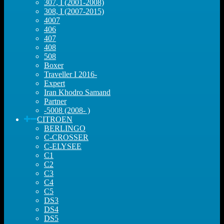
307, I (2001-2008)
308, I (2007-2015)
4007
406
407
408
508
Boxer
Traveller I 2016-
Expert
Iran Khodro Samand
Partner
-5008 (2008- )
CITROEN
BERLINGO
C-CROSSER
C-ELYSEE
C1
C2
C3
C4
C5
DS3
DS4
DS5