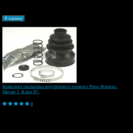
Renault
автомобиля
Бренд
JP
В корзину
В наличии
Комплект пыльника внутреннего правого Рено Флюенс,
Меган 3, Клио 07-
1 860 ₽
0
Бренд
SASIC
Марка
Renault
автомобиля
Fluence, Fluence I (2009-2013), Fluence I
Модель