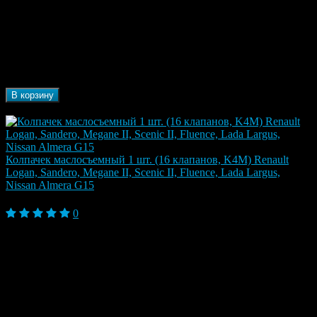
Модель
Fluence I Рестайлинг (2013-2017), Kaptur, Kaptur I
автомобиля
(2016), Megane III (2009-2013), Scenic III (2009-
2013)
Марка
Renault
автомобиля
Бренд
MILES
В корзину
В наличии
Колпачек маслосъемный 1 шт. (16 клапанов, K4M) Renault
Logan, Sandero, Megane II, Scenic II, Fluence, Lada Largus,
Nissan Almera G15
260 ₽
0
Largus 2012-, Clio II Рестайлинг 2 (2003-2013),
Duster I (2010-2013), Fluence, Fluence I (2009-
Модель
2013), Kangoo II Рестайлинг (2013), Laguna II
автомобиля
(2000-2007), Logan II 2014-, Megane II (2002-
2009), Scenic II (2003-2009), Symbol ll (2008-2012)
Марка
Renault, Nissan, Lada
автомобиля