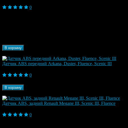
4 550 ₽
0
Fluence, Fluence I (2009-2013), Fluence I
Модель
Рестайлинг (2013-2017), Megane III (2009-2013),
автомобиля
Scenic III (2009-2013)
Марка
Renault
автомобиля
Бренд
Renault
В корзину
В наличии
Датчик ABS передний Arkana, Duster, Fluence, Scenic III
1 470 ₽
0
Бренд
ZEKKERT
В корзину
В наличии
Датчик ABS, задний Renault Megane III, Scenic III, Fluence
2 710 ₽
0
Модель
Fluence, Fluence I (2009-2013), Megane III (2009-
автомобиля
2013), Scenic III (2009-2013)