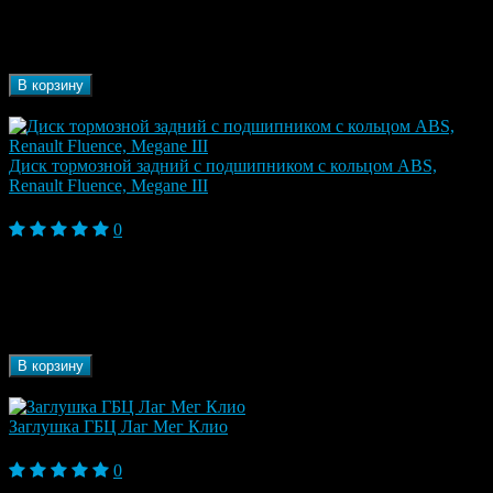
Марка
Renault
автомобиля
Бренд
StartVOLT
В корзину
В наличии
Диск тормозной задний c подшипником с кольцом ABS,
Renault Fluence, Megane III
5 890 ₽
0
Модель
Fluence, Fluence I (2009-2013), Fluence I
автомобиля
Рестайлинг (2013-2017), Megane III (2009-2013)
Марка
Renault
автомобиля
Бренд
MILES
В корзину
В наличии
Заглушка ГБЦ Лаг Мег Клио
190 ₽
0