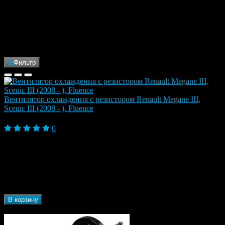
купить в Москве | 218
деталей | ФранцеАвто
Фильтр
Bентилятор охлаждения с резистором Renault Megane III,
Scenic III (2008 - ), Fluence
5 460 ₽
0
Бренд
STELLOX
Марка
Renault
автомобиля
Fluence, Fluence I (2009-2013), Fluence I
Модель
Рестайлинг (2013-2017), Megane III (2009-2013),
автомобиля
Scenic III (2009-2013)
В корзину
В наличии