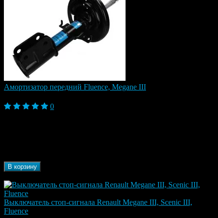
Амортизатор передний Fluence, Megane III
5 400 ₽
0
Модель
Fluence, Fluence I (2009-2013), Fluence I
автомобиля
Рестайлинг (2013-2017), Megane III (2009-2013)
Марка
Renault
автомобиля
Бренд
ZEKKERT
В корзину
В наличии
Выключатель стоп-сигнала Renault Megane III, Scenic III,
Fluence