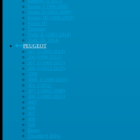
Sandero, II 2013-
Scenic, I 1996-2003
Scenic II (2003-2009)
Scenic, III (2009-2013)
Scenic IV
Talisman
Trafic II, (2001-2014)
Trafic III, 2014-
PEUGEOT
107, I (2005-2014)
206 (1998-2012)
207, I (2006-2015)
208, I (2012-2015)
2008
3008, I (2009-2016)
301, I 2012-
307, I (2001-2008)
308, I (2007-2015)
4007
406
407
408
508
Boxer
Traveller I 2016-