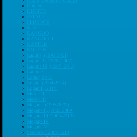
Clio II, Symbol ll, Clio III
Dokker
DUSTER
ESPACE
FLUENCE
Kadjar
KANGOO
KANGOO II
KAPTUR
KOLEOS
Laguna, (1993-2001)
Laguna II, (2000-2007)
Laguna III, (2007- 2012)
Latitude
Lodgy, 2012-
Logan, (2004-2014)
Logan II, 2014-
Master II
Master III
Megane, (1995-2003)
Megane II, (2002-2009)
Megane III,(2009-2013)
Megane IV
Megane V
Sandero, I 2009-2014