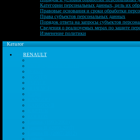
Категории персональных данных, цель их обр
Правовые основания и сроки обработки перс
Права субъектов персональных данных
Порядок ответа на запросы субъектов персон
Сведения о реализуемых мерах по защите пе
Изменение политики
Каталог
RENAULT
Arkana
Clio II, Symbol ll, Clio III
Dokker
DUSTER
ESPACE
FLUENCE
Kadjar
KANGOO
KANGOO II
KAPTUR
KOLEOS
Laguna, (1993-2001)
Laguna II, (2000-2007)
Laguna III, (2007- 2012)
Latitude