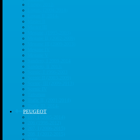
Lodgy, 2012-
Logan, (2004-2014)
Logan II, 2014-
Master II
Master III
Megane, (1995-2003)
Megane II, (2002-2009)
Megane III,(2009-2013)
Megane IV
Megane V
Sandero, I 2009-2014
Sandero, II 2013-
Scenic, I 1996-2003
Scenic II (2003-2009)
Scenic, III (2009-2013)
Scenic IV
Talisman
Trafic II, (2001-2014)
Trafic III, 2014-
PEUGEOT
107, I (2005-2014)
206 (1998-2012)
207, I (2006-2015)
208, I (2012-2015)
2008