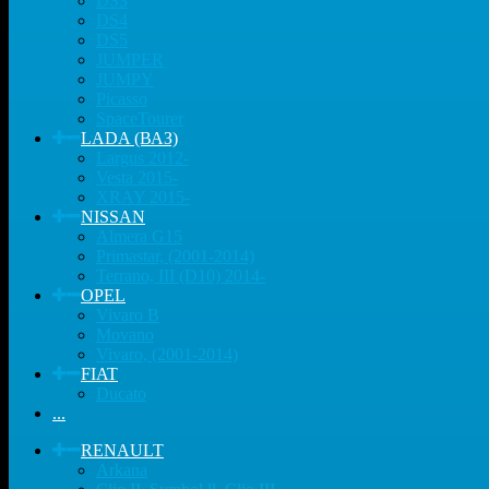
DS3
DS4
DS5
JUMPER
JUMPY
Picasso
SpaceTourer
LADA (ВАЗ)
Largus 2012-
Vesta 2015-
XRAY 2015-
NISSAN
Almera G15
Primastar, (2001-2014)
Terrano, III (D10) 2014-
OPEL
Vivaro B
Movano
Vivaro, (2001-2014)
FIAT
Ducato
...
RENAULT
Arkana