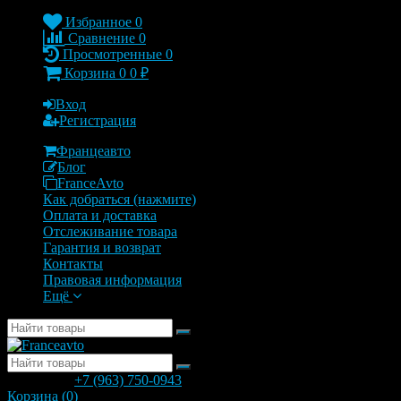
Избранное
0
Сравнение
0
Просмотренные
0
Корзина
0
0
₽
Вход
Регистрация
Францеавто
Блог
FranceAvto
Как добраться (нажмите)
Оплата и доставка
Отслеживание товара
Гарантия и возврат
Контакты
Правовая информация
Ещё
позвонить
+7 (963) 750-0943
с 9.00 до 20.00
Корзина (
0
)