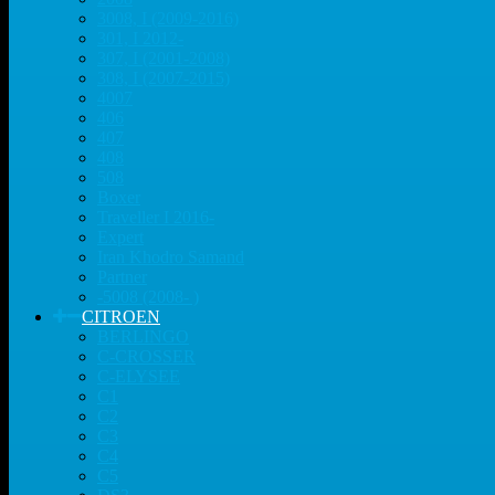
3008, I (2009-2016)
301, I 2012-
307, I (2001-2008)
308, I (2007-2015)
4007
406
407
408
508
Boxer
Traveller I 2016-
Expert
Iran Khodro Samand
Partner
-5008 (2008- )
CITROEN
BERLINGO
C-CROSSER
C-ELYSEE
C1
C2
C3
C4
C5