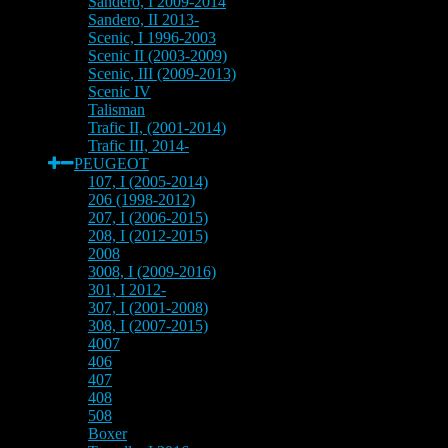
Sandero, I 2009-2014
Sandero, II 2013-
Scenic, I 1996-2003
Scenic II (2003-2009)
Scenic, III (2009-2013)
Scenic IV
Talisman
Trafic II, (2001-2014)
Trafic III, 2014-
PEUGEOT
107, I (2005-2014)
206 (1998-2012)
207, I (2006-2015)
208, I (2012-2015)
2008
3008, I (2009-2016)
301, I 2012-
307, I (2001-2008)
308, I (2007-2015)
4007
406
407
408
508
Boxer