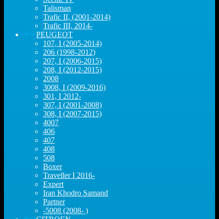
Talisman
Trafic II, (2001-2014)
Trafic III, 2014-
PEUGEOT
107, I (2005-2014)
206 (1998-2012)
207, I (2006-2015)
208, I (2012-2015)
2008
3008, I (2009-2016)
301, I 2012-
307, I (2001-2008)
308, I (2007-2015)
4007
406
407
408
508
Boxer
Traveller I 2016-
Expert
Iran Khodro Samand
Partner
-5008 (2008- )