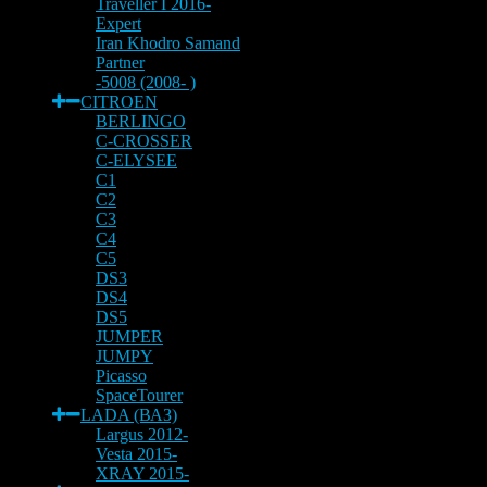
Traveller I 2016-
Expert
Iran Khodro Samand
Partner
-5008 (2008- )
CITROEN
BERLINGO
C-CROSSER
C-ELYSEE
C1
C2
C3
C4
C5
DS3
DS4
DS5
JUMPER
JUMPY
Picasso
SpaceTourer
LADA (ВАЗ)
Largus 2012-
Vesta 2015-
XRAY 2015-