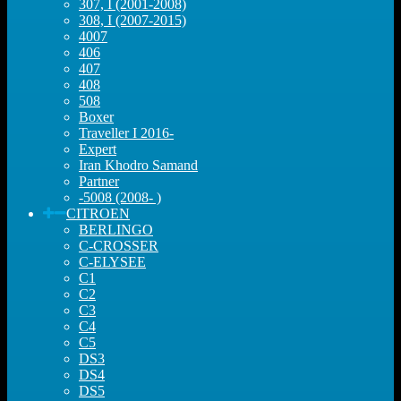
307, I (2001-2008)
308, I (2007-2015)
4007
406
407
408
508
Boxer
Traveller I 2016-
Expert
Iran Khodro Samand
Partner
-5008 (2008- )
CITROEN
BERLINGO
C-CROSSER
C-ELYSEE
C1
C2
C3
C4
C5
DS3
DS4
DS5