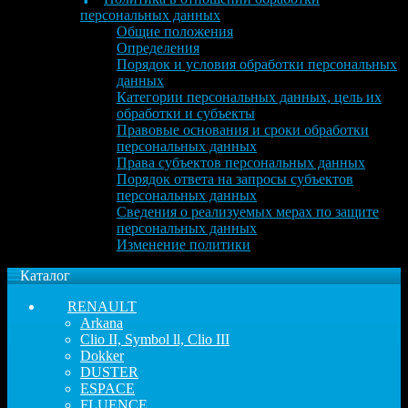
персональных данных
Общие положения
Определения
Порядок и условия обработки персональных
данных
Категории персональных данных, цель их
обработки и субъекты
Правовые основания и сроки обработки
персональных данных
Права субъектов персональных данных
Порядок ответа на запросы субъектов
персональных данных
Сведения о реализуемых мерах по защите
персональных данных
Изменение политики
Каталог
RENAULT
Arkana
Clio II, Symbol ll, Clio III
Dokker
DUSTER
ESPACE
FLUENCE