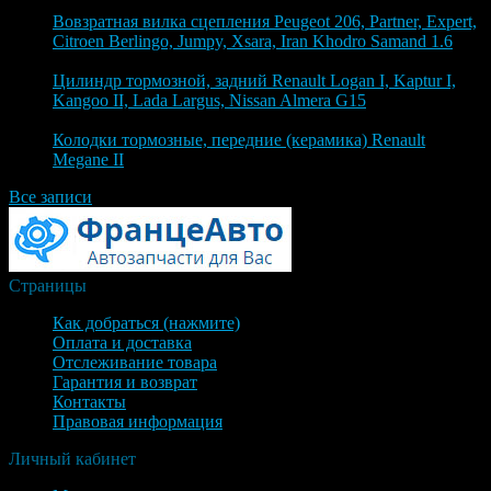
6 августа 2026
Вовзратная вилка сцепления Peugeot 206, Partner, Expert,
Citroen Berlingo, Jumpy, Xsara, Iran Khodro Samand 1.6
4 августа 2026
Цилиндр тормозной, задний Renault Logan I, Kaptur I,
Kangoo II, Lada Largus, Nissan Almera G15
4 августа 2026
Колодки тормозные, передние (керамика) Renault
Megane II
Все записи
Страницы
Как добраться (нажмите)
Оплата и доставка
Отслеживание товара
Гарантия и возврат
Контакты
Правовая информация
Личный кабинет