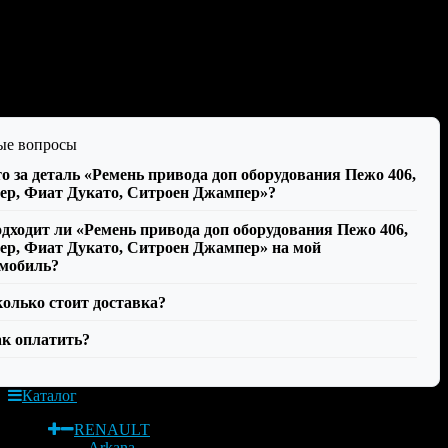
DAYCO
автомобиля
Peugeot, Citroen, Fiat
одитель
DAYCO
ые вопросы
о за деталь «Ремень привода доп оборудования Пежо 406,
ер, Фиат Дукато, Ситроен Джампер»?
дходит ли «Ремень привода доп оборудования Пежо 406,
ер, Фиат Дукато, Ситроен Джампер» на мой
мобиль?
олько стоит доставка?
к оплатить?
Каталог
RENAULT
Arkana