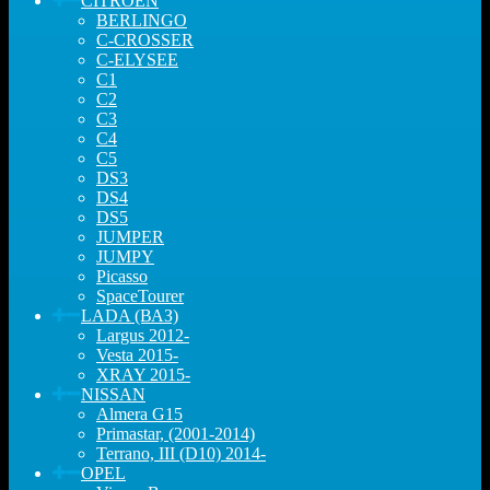
CITROEN
BERLINGO
C-CROSSER
C-ELYSEE
C1
C2
C3
C4
C5
DS3
DS4
DS5
JUMPER
JUMPY
Picasso
SpaceTourer
LADA (ВАЗ)
Largus 2012-
Vesta 2015-
XRAY 2015-
NISSAN
Almera G15
Primastar, (2001-2014)
Terrano, III (D10) 2014-
OPEL