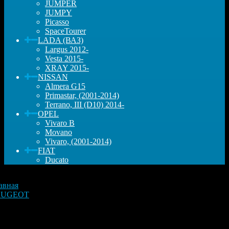
JUMPER
JUMPY
Picasso
SpaceTourer
LADA (ВАЗ)
Largus 2012-
Vesta 2015-
XRAY 2015-
NISSAN
Almera G15
Primastar, (2001-2014)
Terrano, III (D10) 2014-
OPEL
Vivaro B
Movano
Vivaro, (2001-2014)
FIAT
Ducato
авная
EUGEOT
мень привода доп оборудования Пежо 406, Боксер, Фиат
като, Ситроен Джампер