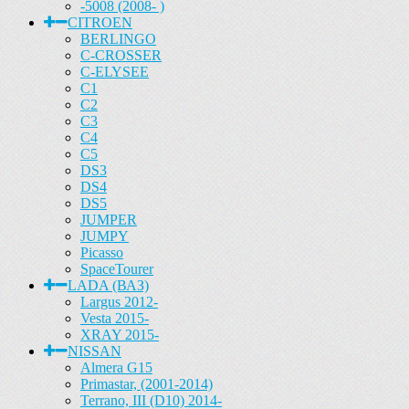
-5008 (2008- )
CITROEN
BERLINGO
C-CROSSER
C-ELYSEE
C1
C2
C3
C4
C5
DS3
DS4
DS5
JUMPER
JUMPY
Picasso
SpaceTourer
LADA (ВАЗ)
Largus 2012-
Vesta 2015-
XRAY 2015-
NISSAN
Almera G15
Primastar, (2001-2014)
Terrano, III (D10) 2014-