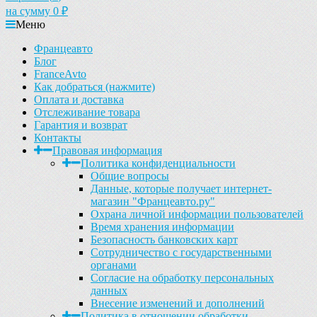
на сумму
0
₽
Меню
Францеавто
Блог
FranceAvto
Как добраться (нажмите)
Оплата и доставка
Отслеживание товара
Гарантия и возврат
Контакты
Правовая информация
Политика конфиденциальности
Общие вопросы
Данные, которые получает интернет-
магазин "Францеавто.ру"
Охрана личной информации пользователей
Время хранения информации
Безопасность банковских карт
Сотрудничество с государственными
органами
Согласие на обработку персональных
данных
Внесение изменений и дополнений
Политика в отношении обработки