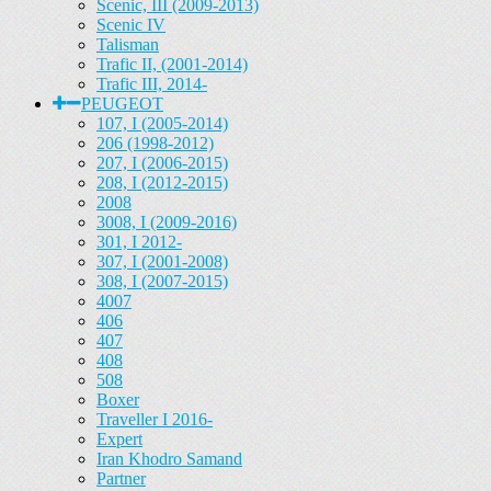
Scenic, III (2009-2013)
Scenic IV
Talisman
Trafic II, (2001-2014)
Trafic III, 2014-
PEUGEOT
107, I (2005-2014)
206 (1998-2012)
207, I (2006-2015)
208, I (2012-2015)
2008
3008, I (2009-2016)
301, I 2012-
307, I (2001-2008)
308, I (2007-2015)
4007
406
407
408
508
Boxer
Traveller I 2016-
Expert
Iran Khodro Samand
Partner