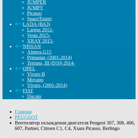
JUMPER
JUMPY
Picasso
SpaceTourer
LADA (ВАЗ)
Largus 2012-
Vesta 2015-
XRAY 2015-
NISSAN
Almera G15
Primastar, (2001-2014)
Terrano, III (D10) 2014-
OPEL
Vivaro B
Movano
Vivaro, (2001-2014)
FIAT
Ducato
Главная
PEUGEOT
Вентилятор охлаждения двигателя Peugeot 307, 308, 406,
607, Partner, Citroen С1, C4, Xsara Picasso, Berlingo