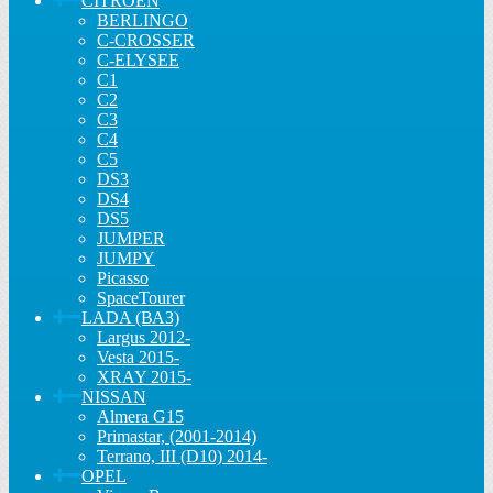
CITROEN
BERLINGO
C-CROSSER
C-ELYSEE
C1
C2
C3
C4
C5
DS3
DS4
DS5
JUMPER
JUMPY
Picasso
SpaceTourer
LADA (ВАЗ)
Largus 2012-
Vesta 2015-
XRAY 2015-
NISSAN
Almera G15
Primastar, (2001-2014)
Terrano, III (D10) 2014-
OPEL