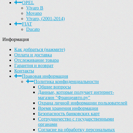
OPEL
Vivaro B
Movano
Vivaro, (2001-2014)
FIAT
Ducato
Информация
Как добраться (нажмите)
Оплата и доставка
Отслеживание товара
Гарантия и возврат
Контакты
Правовая информация
Политика конфиденциальности
Общие вопросы
Данные, которые получает интернет-
магазин "Францеавто.ру"
Охрана личной информации пользователей
Время хранения информации
Безопасность банковских карт
Сотрудничество с государственными
органами
Согласие на обработку персональных