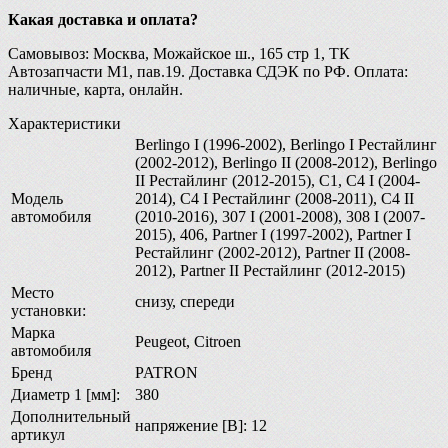
Какая доставка и оплата?
Самовывоз: Москва, Можайское ш., 165 стр 1, ТК
Автозапчасти М1, пав.19. Доставка СДЭК по РФ. Оплата:
наличные, карта, онлайн.
Характеристики
Berlingo I (1996-2002), Berlingo I Рестайлинг
(2002-2012), Berlingo II (2008-2012), Berlingo
II Рестайлинг (2012-2015), C1, C4 I (2004-
Модель
2014), C4 I Рестайлинг (2008-2011), C4 II
автомобиля
(2010-2016), 307 I (2001-2008), 308 I (2007-
2015), 406, Partner I (1997-2002), Partner I
Рестайлинг (2002-2012), Partner II (2008-
2012), Partner II Рестайлинг (2012-2015)
Место
снизу, спереди
установки:
Марка
Peugeot, Citroen
автомобиля
Бренд
PATRON
Диаметр 1 [мм]:
380
Дополнительный
напряжение [В]: 12
артикул