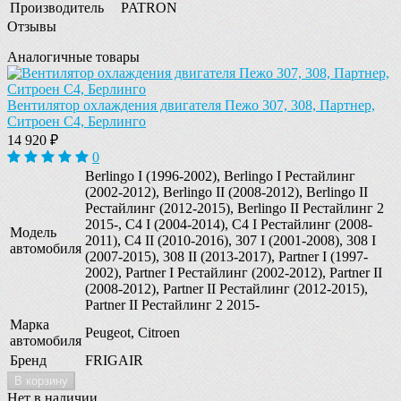
Производитель
PATRON
Отзывы
Аналогичные товары
Вентилятор охлаждения двигателя Пежо 307, 308, Партнер,
Ситроен C4, Берлинго
14 920 ₽
0
Berlingo I (1996-2002), Berlingo I Рестайлинг
(2002-2012), Berlingo II (2008-2012), Berlingo II
Рестайлинг (2012-2015), Berlingo II Рестайлинг 2
2015-, C4 I (2004-2014), C4 I Рестайлинг (2008-
Модель
2011), C4 II (2010-2016), 307 I (2001-2008), 308 I
автомобиля
(2007-2015), 308 II (2013-2017), Partner I (1997-
2002), Partner I Рестайлинг (2002-2012), Partner II
(2008-2012), Partner II Рестайлинг (2012-2015),
Partner II Рестайлинг 2 2015-
Марка
Peugeot, Citroen
автомобиля
Бренд
FRIGAIR
В корзину
Нет в наличии