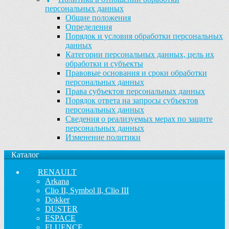
персональных данных
Общие положения
Определения
Порядок и условия обработки персональных
данных
Категории персональных данных, цель их
обработки и субъекты
Правовые основания и сроки обработки
персональных данных
Права субъектов персональных данных
Порядок ответа на запросы субъектов
персональных данных
Сведения о реализуемых мерах по защите
персональных данных
Изменение политики
Каталог
RENAULT
Arkana
Clio II, Symbol ll, Clio III
Dokker
DUSTER
ESPACE
FLUENCE