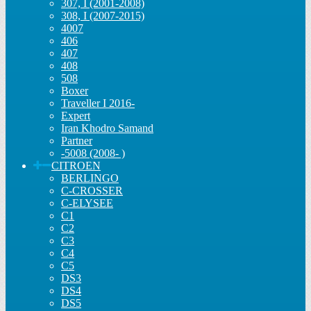
307, I (2001-2008)
308, I (2007-2015)
4007
406
407
408
508
Boxer
Traveller I 2016-
Expert
Iran Khodro Samand
Partner
-5008 (2008- )
CITROEN
BERLINGO
C-CROSSER
C-ELYSEE
C1
C2
C3
C4
C5
DS3
DS4
DS5