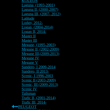
KOLEOS
Laguna, (1993-2001)
Laguna II, (2000-2007)
Laguna III, (2007- 2012)
Latitude
Lodgy, 2012-
Logan, (2004-2014)
Logan II, 2014-
Master II
Master III
Megane, (1995-2003)
Megane II, (2002-2009)
Megane III,(2009-2013)
Megane IV
Megane V
Sandero, I 2009-2014
Sandero, II 2013-
Scenic, I 1996-2003
Scenic II (2003-2009)
Scenic, III (2009-2013)
Scenic IV
Talisman
Trafic II, (2001-2014)
Trafic III, 2014-
PEUGEOT