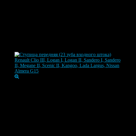
Ступица передняя (23 зуба входного
штока) Renault Clio III, Logan I, Logan
II, Sandero I, Sandero II, Megane II,
Scenic II, Kangoo, Lada Largus, Nissan
Almera G15
Артикул:
402027463R
Largus 2012-, Almera III G15, Clio III, Kangoo I
Рестайлинг (2003-2009), Kangoo II (2008-2013),
Модель
Kangoo II Рестайлинг (2013), Logan (2004-2014),
автомобиля
Logan I (2004-2012), Logan II 2014-, Megane II
(2002-2009), Sandero I 2009-2014, Sandero II 2013-,
Scenic II (2003-2009)
Марка
Renault, Nissan, Lada
автомобиля