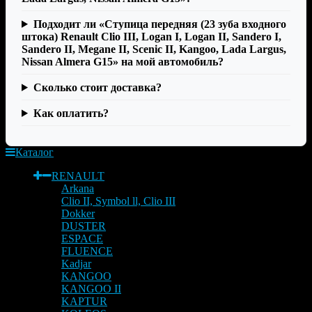
Подходит ли «Ступица передняя (23 зуба входного
штока) Renault Clio III, Logan I, Logan II, Sandero I,
Sandero II, Megane II, Scenic II, Kangoo, Lada Largus,
Nissan Almera G15» на мой автомобиль?
Сколько стоит доставка?
Как оплатить?
Каталог
RENAULT
Arkana
Clio II, Symbol ll, Clio III
Dokker
DUSTER
ESPACE
FLUENCE
Kadjar
KANGOO
KANGOO II
KAPTUR