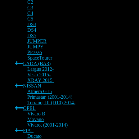
C2
C3
C4
C5
DS3
DS4
DS5
JUMPER
JUMPY
Picasso
SpaceTourer
LADA (ВАЗ)
Largus 2012-
Vesta 2015-
XRAY 2015-
NISSAN
Almera G15
Primastar, (2001-2014)
Terrano, III (D10) 2014-
OPEL
Vivaro B
Movano
Vivaro, (2001-2014)
FIAT
Ducato