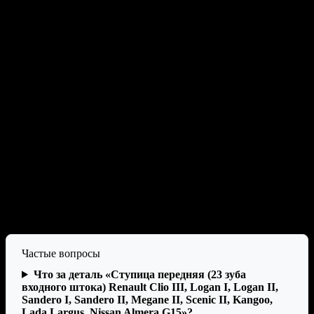
Характеристики
Largus 2012-, Almera III G15, Clio III, Kangoo I
Рестайлинг (2003-2009), Kangoo II (2008-
Модель
2013), Kangoo II Рестайлинг (2013), Logan
автомобиля
(2004-2014), Logan I (2004-2012), Logan II
2014-, Megane II (2002-2009), Sandero I 2009-
2014, Sandero II 2013-, Scenic II (2003-2009)
Марка
Renault, Nissan, Lada
автомобиля
Бренд
ВОЛГААВТОПРОМ
Место
передняя ось
установки:
Число зубьев:
23
Производитель
ВОЛГААВТОПРОМ
Отзывы
Частые вопросы
Что за деталь «Ступица передняя (23 зуба
входного штока) Renault Clio III, Logan I, Logan II,
Sandero I, Sandero II, Megane II, Scenic II, Kangoo,
Lada Largus, Nissan Almera G15»?