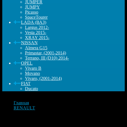
JUMPER
JUMPY
Picasso
SpaceTourer
LADA (ВАЗ)
Largus 2012-
Vesta 2015-
XRAY 2015-
NISSAN
Almera G15
Primastar, (2001-2014)
Terrano, III (D10) 2014-
OPEL
Vivaro B
Movano
Vivaro, (2001-2014)
FIAT
Ducato
Главная
RENAULT
Ступица передняя (23 зуба входного штока) Renault Clio
III, Logan I, Logan II, Sandero I, Sandero II, Megane II,
Scenic II, Kangoo, Lada Largus, Nissan Almera G15