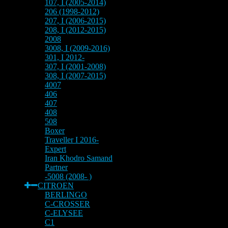
107, I (2005-2014)
206 (1998-2012)
207, I (2006-2015)
208, I (2012-2015)
2008
3008, I (2009-2016)
301, I 2012-
307, I (2001-2008)
308, I (2007-2015)
4007
406
407
408
508
Boxer
Traveller I 2016-
Expert
Iran Khodro Samand
Partner
-5008 (2008- )
CITROEN
BERLINGO
C-CROSSER
C-ELYSEE
C1