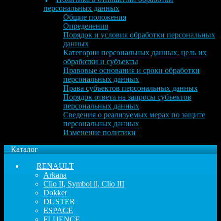
персональных данных
Общие положения
Определения
Порядок и условия обработки персональных
данных
Категории персональных данных, цель их
обработки и субъекты
Правовые основания и сроки обработки
персональных данных
Права субъектов персональных данных
Порядок ответа на запросы субъектов
персональных данных
Сведения о реализуемых мерах по защите
персональных данных
Изменение политики
Каталог
RENAULT
Arkana
Clio II, Symbol ll, Clio III
Dokker
DUSTER
ESPACE
FLUENCE