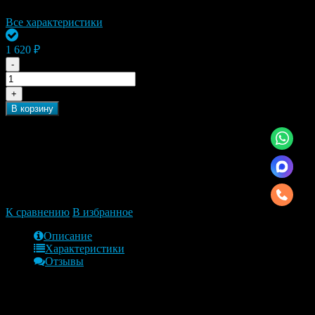
Бренд
ВОЛГААВТОПРОМ
Все характеристики
Осталось 2 шт.
1 620 ₽
-
+
В корзину
Быстрый заказ, нажмите на иконку справа и мы
получим ссылку на товар который Вам интересен
К сравнению
В избранное
Описание
Характеристики
Отзывы
Обзор
Ступица передняя (23 зуба входного