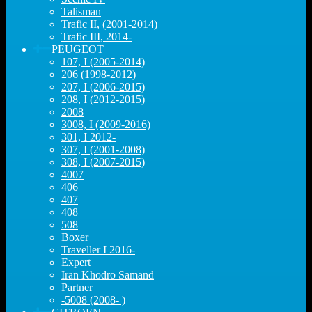
Talisman
Trafic II, (2001-2014)
Trafic III, 2014-
PEUGEOT
107, I (2005-2014)
206 (1998-2012)
207, I (2006-2015)
208, I (2012-2015)
2008
3008, I (2009-2016)
301, I 2012-
307, I (2001-2008)
308, I (2007-2015)
4007
406
407
408
508
Boxer
Traveller I 2016-
Expert
Iran Khodro Samand
Partner
-5008 (2008- )