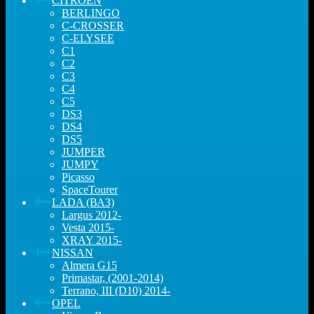
CITROEN
BERLINGO
C-CROSSER
C-ELYSEE
C1
C2
C3
C4
C5
DS3
DS4
DS5
JUMPER
JUMPY
Picasso
SpaceTourer
LADA (ВАЗ)
Largus 2012-
Vesta 2015-
XRAY 2015-
NISSAN
Almera G15
Primastar, (2001-2014)
Terrano, III (D10) 2014-
OPEL