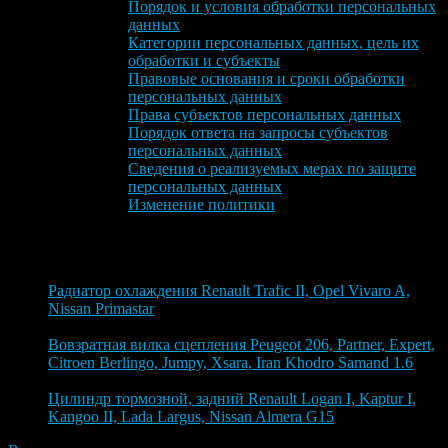
Порядок и условия обработки персональных
данных
Категории персональных данных, цель их
обработки и субъекты
Правовые основания и сроки обработки
персональных данных
Права субъектов персональных данных
Порядок ответа на запросы субъектов
персональных данных
Сведения о реализуемых мерах по защите
персональных данных
Изменение политики
Блог
6 августа 2026
Радиатор охлаждения Renault Trafic II, Opel Vivaro A,
Nissan Primastar
6 августа 2026
Вовзратная вилка сцепления Peugeot 206, Partner, Expert,
Citroen Berlingo, Jumpy, Xsara, Iran Khodro Samand 1.6
4 августа 2026
Цилиндр тормозной, задний Renault Logan I, Kaptur I,
Kangoo II, Lada Largus, Nissan Almera G15