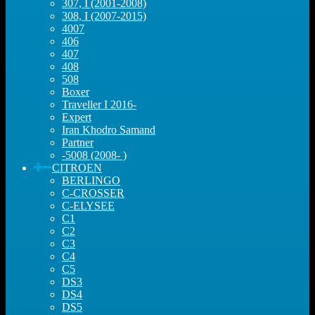
307, I (2001-2008)
308, I (2007-2015)
4007
406
407
408
508
Boxer
Traveller I 2016-
Expert
Iran Khodro Samand
Partner
-5008 (2008- )
CITROEN
BERLINGO
C-CROSSER
C-ELYSEE
C1
C2
C3
C4
C5
DS3
DS4
DS5