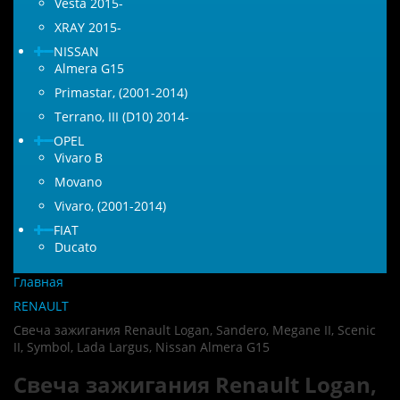
Vesta 2015-
XRAY 2015-
NISSAN
Almera G15
Primastar, (2001-2014)
Terrano, III (D10) 2014-
OPEL
Vivaro B
Movano
Vivaro, (2001-2014)
FIAT
Ducato
Главная
RENAULT
Свеча зажигания Renault Logan, Sandero, Megane II, Scenic
II, Symbol, Lada Largus, Nissan Almera G15
Свеча зажигания Renault Logan,