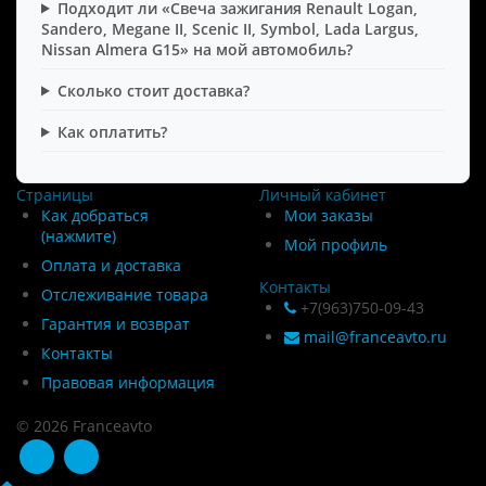
Подходит ли «Свеча зажигания Renault Logan,
Sandero, Megane II, Scenic II, Symbol, Lada Largus,
Nissan Almera G15» на мой автомобиль?
Сколько стоит доставка?
Как оплатить?
Страницы
Личный кабинет
Как добраться
Мои заказы
(нажмите)
Мой профиль
Оплата и доставка
Контакты
Отслеживание товара
+7(963)750-09-43
Гарантия и возврат
mail@franceavto.ru
Контакты
Правовая информация
© 2026 Franceavto