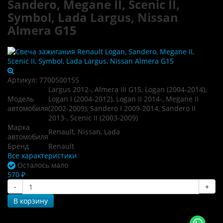
Sandero, Megane II, Scenic II,
Symbol, Lada Largus, Nissan
Almera G15
Артикул:
7700500155
Largus 2012-, Almera III G15, Logan (2004-2014),
Модель
Logan I (2004-2012), Logan II 2014-, Megane II
автомобиля
(2002-2009), Sandero I 2009-2014, Sandero II
2013-, Scenic II (2003-2009)
Марка
Renault, Nissan, Lada
автомобиля
Бренд
Renault
Все характеристики
Осталось мало
570 ₽
-
+
В корзину