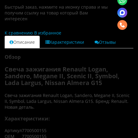
Быстрый заказ, нажмите на иконку справа и мы
получим ссылку на товар который Вам
интересен
К сравнению
В избранное
Описание
Характеристики
Отзывы
Обзор
Свеча зажигания Renault Logan,
Sandero, Megane II, Scenic II, Symbol,
Lada Largus, Nissan Almera G15
Свеча зажигания Renault Logan, Sandero, Megane II, Scenic
II, Symbol, Lada Largus, Nissan Almera G15. Бренд: Renault.
Новая деталь.
Характеристики:
Артикул
7700500155
OEM
7700500155