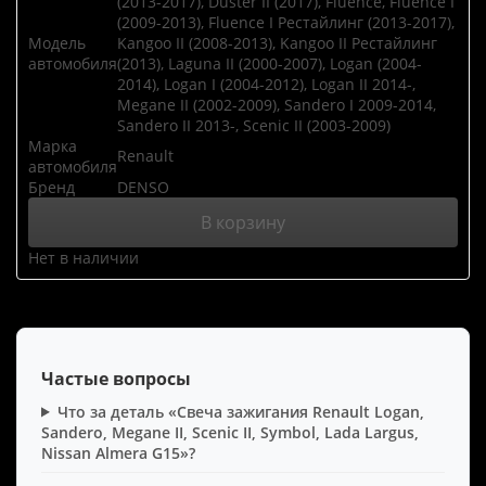
(2013-2017), Duster II (2017), Fluence, Fluence I
(2009-2013), Fluence I Рестайлинг (2013-2017),
Модель
Kangoo II (2008-2013), Kangoo II Рестайлинг
автомобиля
(2013), Laguna II (2000-2007), Logan (2004-
2014), Logan I (2004-2012), Logan II 2014-,
Megane II (2002-2009), Sandero I 2009-2014,
Sandero II 2013-, Scenic II (2003-2009)
Марка
Renault
автомобиля
Бренд
DENSO
В корзину
Нет в наличии
Частые вопросы
Что за деталь «Свеча зажигания Renault Logan,
Sandero, Megane II, Scenic II, Symbol, Lada Largus,
Nissan Almera G15»?