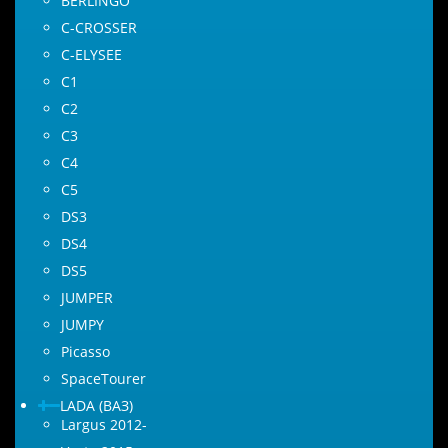
BERLINGO
C-CROSSER
C-ELYSEE
C1
C2
C3
C4
C5
DS3
DS4
DS5
JUMPER
JUMPY
Picasso
SpaceTourer
LADA (ВАЗ)
Largus 2012-