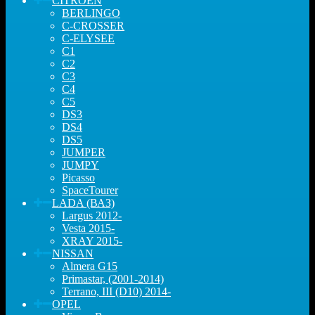
CITROEN
BERLINGO
C-CROSSER
C-ELYSEE
C1
C2
C3
C4
C5
DS3
DS4
DS5
JUMPER
JUMPY
Picasso
SpaceTourer
LADA (ВАЗ)
Largus 2012-
Vesta 2015-
XRAY 2015-
NISSAN
Almera G15
Primastar, (2001-2014)
Terrano, III (D10) 2014-
OPEL