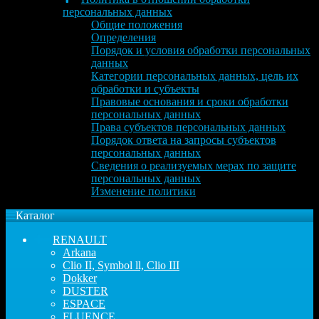
персональных данных
Общие положения
Определения
Порядок и условия обработки персональных
данных
Категории персональных данных, цель их
обработки и субъекты
Правовые основания и сроки обработки
персональных данных
Права субъектов персональных данных
Порядок ответа на запросы субъектов
персональных данных
Сведения о реализуемых мерах по защите
персональных данных
Изменение политики
Каталог
RENAULT
Arkana
Clio II, Symbol ll, Clio III
Dokker
DUSTER
ESPACE
FLUENCE