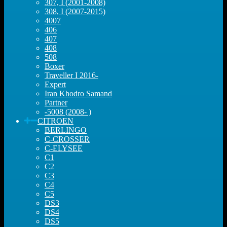
307, I (2001-2008)
308, I (2007-2015)
4007
406
407
408
508
Boxer
Traveller I 2016-
Expert
Iran Khodro Samand
Partner
-5008 (2008- )
CITROEN
BERLINGO
C-CROSSER
C-ELYSEE
C1
C2
C3
C4
C5
DS3
DS4
DS5