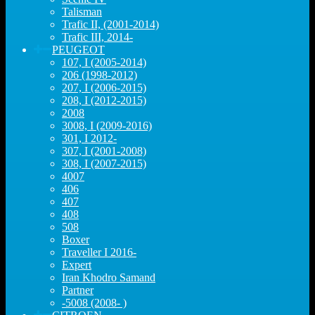
Talisman
Trafic II, (2001-2014)
Trafic III, 2014-
PEUGEOT
107, I (2005-2014)
206 (1998-2012)
207, I (2006-2015)
208, I (2012-2015)
2008
3008, I (2009-2016)
301, I 2012-
307, I (2001-2008)
308, I (2007-2015)
4007
406
407
408
508
Boxer
Traveller I 2016-
Expert
Iran Khodro Samand
Partner
-5008 (2008- )