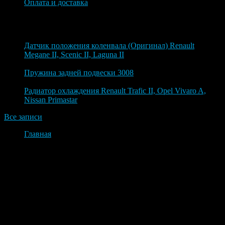
Оплата и доставка
Блог
8 августа 2026
Датчик положения коленвала (Оригинал) Renault
Megane II, Scenic II, Laguna II
7 августа 2026
Пружина задней подвески 3008
6 августа 2026
Радиатор охлаждения Renault Trafic II, Opel Vivaro A,
Nissan Primastar
Все записи
Главная
Оплата и доставка
Оплата и доставка
Ваш заказ отправлен в отдел продаж компании ФранцеАвто.
В ближайшее время наш менеджер свяжется с Вами для
согласования способа получения и сроков исполнения заказа.