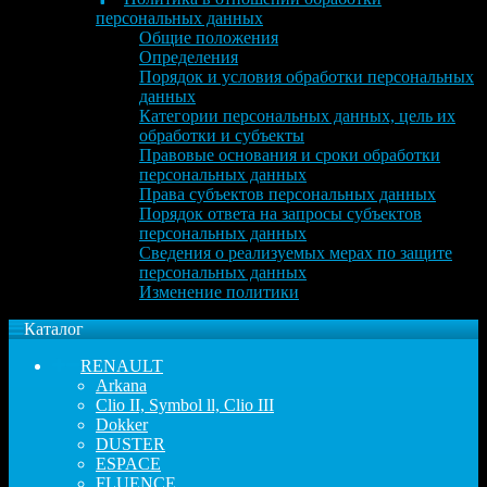
персональных данных
Общие положения
Определения
Порядок и условия обработки персональных
данных
Категории персональных данных, цель их
обработки и субъекты
Правовые основания и сроки обработки
персональных данных
Права субъектов персональных данных
Порядок ответа на запросы субъектов
персональных данных
Сведения о реализуемых мерах по защите
персональных данных
Изменение политики
Каталог
RENAULT
Arkana
Clio II, Symbol ll, Clio III
Dokker
DUSTER
ESPACE
FLUENCE