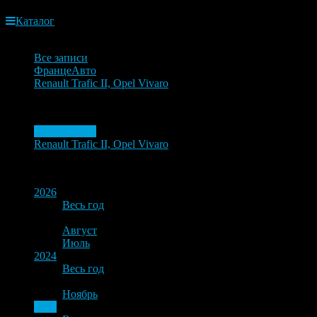
Каталог
Блог
Все записи
ФранцеАвто
Renault Trafic II, Opel Vivaro
Блог
ФранцеАвто
Renault Trafic II, Opel Vivaro
Календарь
2026
Весь год
Август
Июль
2024
Весь год
Ноябрь
2021