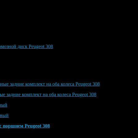
-КОЛОДКА
ная ссылка для заказа).
ых производителей.
ипником и кольцом АВС 249 мм 308
мозной диск Peugeot 308
, можно перепресовать в тормозной
тормозного диска (мм): 9 Минимальная толщина [мм]:
пицы, а сам диск еще новый и нет смысла тратить деньги на
ные задние комплект на оба колеса Peugeot 308
е задние комплект на оба колеса Peugeot 308
вый
308
авый
308
с поршнем Peugeot 308