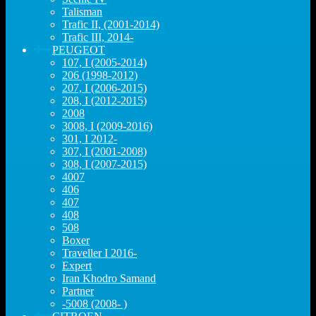
Talisman
Trafic II, (2001-2014)
Trafic III, 2014-
PEUGEOT
107, I (2005-2014)
206 (1998-2012)
207, I (2006-2015)
208, I (2012-2015)
2008
3008, I (2009-2016)
301, I 2012-
307, I (2001-2008)
308, I (2007-2015)
4007
406
407
408
508
Boxer
Traveller I 2016-
Expert
Iran Khodro Samand
Partner
-5008 (2008- )