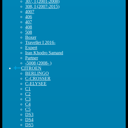
307, I (2001-2008)
308, I (2007-2015)
4007
406
407
408
508
Boxer
Traveller I 2016-
Expert
Iran Khodro Samand
Partner
-5008 (2008- )
CITROEN
BERLINGO
C-CROSSER
C-ELYSEE
C1
C2
C3
C4
C5
DS3
DS4
DS5