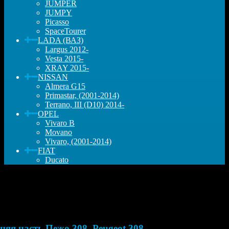
JUMPER
JUMPY
Picasso
SpaceTourer
LADA (ВАЗ)
Largus 2012-
Vesta 2015-
XRAY 2015-
NISSAN
Almera G15
Primastar, (2001-2014)
Terrano, III (D10) 2014-
OPEL
Vivaro B
Movano
Vivaro, (2001-2014)
FIAT
Ducato
няя часть Пежо 308, Peugeot 308