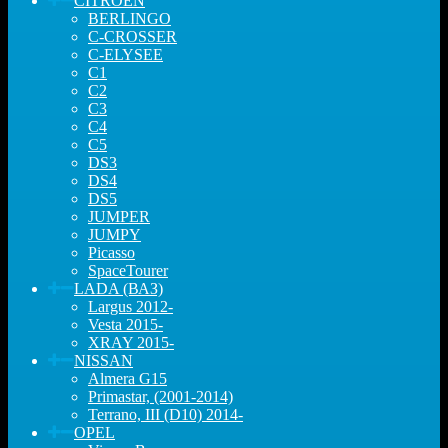
CITROEN
BERLINGO
C-CROSSER
C-ELYSEE
C1
C2
C3
C4
C5
DS3
DS4
DS5
JUMPER
JUMPY
Picasso
SpaceTourer
LADA (ВАЗ)
Largus 2012-
Vesta 2015-
XRAY 2015-
NISSAN
Almera G15
Primastar, (2001-2014)
Terrano, III (D10) 2014-
OPEL